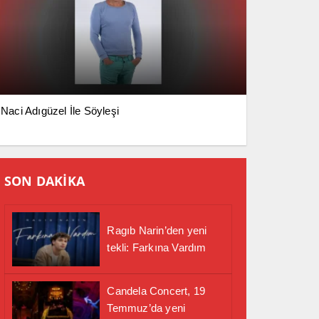
Naci Adıgüzel İle Söyleşi
SON DAKİKA
Ragıb Narin’den yeni
tekli: Farkına Vardım
Candela Concert, 19
Temmuz’da yeni