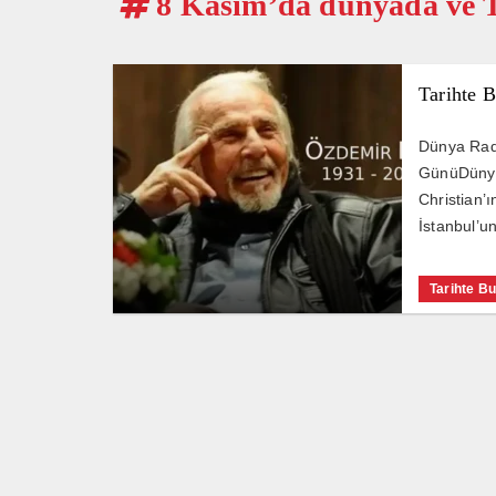
8 Kasım’da dünyada ve T
Tarihte 
Dünya Rad
GünüDünya 
Christian’
İstanbul’u
Tarihte B