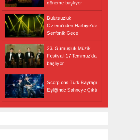
döneme başlıyor
Bulutsuzluk
Özlemi’nden Harbiye’de
Senfonik Gece
23. Gümüşlük Müzik
Festivali 17 Temmuz’da
başlıyor
Scorpıons Türk Bayrağı
Eşliğinde Sahneye Çıktı