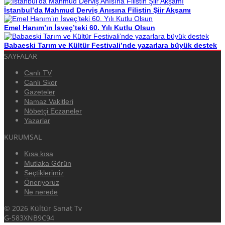
İstanbul’da Mahmud Derviş Anısına Filistin Şiir Akşamı
Emel Hanım’ın İsveç’teki 60. Yılı Kutlu Olsun
Babaeski Tarım ve Kültür Festivali’nde yazarlara büyük destek
SAYFALAR
Canlı TV
Canlı Skor
Gazeteler
Namaz Vakitleri
Nöbetçi Eczaneler
Yazarlar
KURUMSAL
Kısa kısa
Mutlaka Görün
Seçtiklerimiz
Öneriyoruz
Ne nerede
© 2026 Kültür Sanat Tv
G-583XNB9C94