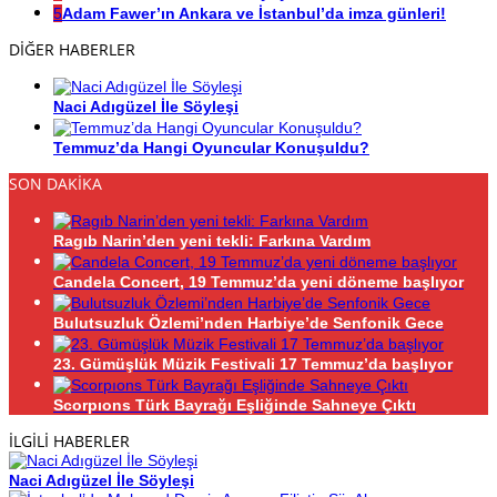
5
Adam Fawer’ın Ankara ve İstanbul’da imza günleri!
DİĞER HABERLER
Naci Adıgüzel İle Söyleşi
Temmuz’da Hangi Oyuncular Konuşuldu?
SON DAKİKA
Ragıb Narin’den yeni tekli: Farkına Vardım
Candela Concert, 19 Temmuz’da yeni döneme başlıyor
Bulutsuzluk Özlemi’nden Harbiye’de Senfonik Gece
23. Gümüşlük Müzik Festivali 17 Temmuz’da başlıyor
Scorpıons Türk Bayrağı Eşliğinde Sahneye Çıktı
İLGİLİ HABERLER
Naci Adıgüzel İle Söyleşi