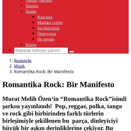
Namaz Vakitleri
İletişim
İlanlar
Kısa kısa
Mutlaka Görün
Seçtiklerimiz
Öneriyoruz
Ne nerede
Künye
Anasayfa
Müzik
Romantika Rock: Bir Manifesto
Romantika Rock: Bir Manifesto
Murat Melih Özen‘in “Romantika Rock”isimli
şarkısı yayınlandı! Pop, reggae, polka, tango
ve rock gibi birbirinden farklı türlerin
birleşimiyle şekillenen bu parça, dinleyiciyi
büyük bir aşkın derinliklerine çekiyor. Bu