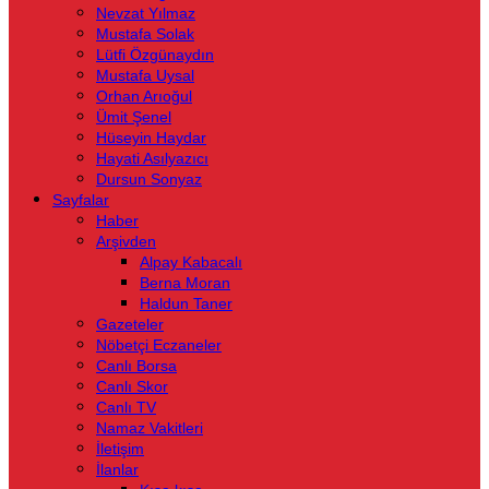
Nevzat Yılmaz
Mustafa Solak
Lütfi Özgünaydın
Mustafa Uysal
Orhan Arıoğul
Ümit Şenel
Hüseyin Haydar
Hayati Asılyazıcı
Dursun Sonyaz
Sayfalar
Haber
Arşivden
Alpay Kabacalı
Berna Moran
Haldun Taner
Gazeteler
Nöbetçi Eczaneler
Canlı Borsa
Canlı Skor
Canlı TV
Namaz Vakitleri
İletişim
İlanlar