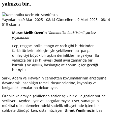
yalnızca bir..
Yayınlanma:
9 Mart 2025 - 08:14
Güncelleme:
9 Mart 2025 - 08:14
519 okuma
Murat Melih Özen
‘in
“Romantika Rock”isimli şarkısı
yayınlandı!
Pop, reggae, polka, tango ve rock gibi birbirinden
farklı türlerin birleşimiyle şekillenen bu parça,
dinleyiciyi büyük bir aşkın derinliklerine çekiyor. Bu
yalnızca bir aşk hikayesi değil aynı zamanda bir
kurtuluş ve ayrılık, başlangıç ve sonun iç içe geçtiği
bir öykü.
Şarkı, Adem ve Havva’nın cennetten kovulmalarının arketipine
dayanarak, insanlığın temel düşüncelerine, kayboluş ve
kırılganlık temalarına dokunuyor.
Özen’in kalemiyle şekillenen sözler açık bir dille gözler önüne
seriliyor , kaydediliyor ve sorgulanmıyor. Eser, sanatçının
müzikal düzenlemelerindeki sadelik nihayetinde içten bir
sohbete dönüşürken; usta müzisyen
Umut Yenilmez
‘in bas