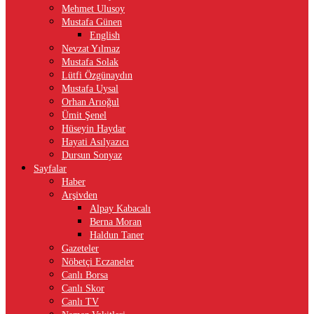
Mehmet Ulusoy
Mustafa Günen
English
Nevzat Yılmaz
Mustafa Solak
Lütfi Özgünaydın
Mustafa Uysal
Orhan Arıoğul
Ümit Şenel
Hüseyin Haydar
Hayati Asılyazıcı
Dursun Sonyaz
Sayfalar
Haber
Arşivden
Alpay Kabacalı
Berna Moran
Haldun Taner
Gazeteler
Nöbetçi Eczaneler
Canlı Borsa
Canlı Skor
Canlı TV