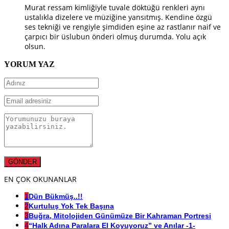
Murat ressam kimliğiyle tuvale döktüğü renkleri aynı
ustalıkla dizelere ve müziğine yansıtmış. Kendine özgü
ses tekniği ve rengiyle şimdiden eşine az rastlanır naif ve
çarpıcı bir üslubun önderi olmuş durumda. Yolu açık
olsun.
YORUM YAZ
EN ÇOK OKUNANLAR
1
Dün Bükmüş..!!
2
Kurtuluş Yok Tek Başına
3
Buğra, Mitolojiden Günümüze Bir Kahraman Portresi
4
“Halk Adına Paralara El Koyuyoruz” ve Anılar -1-