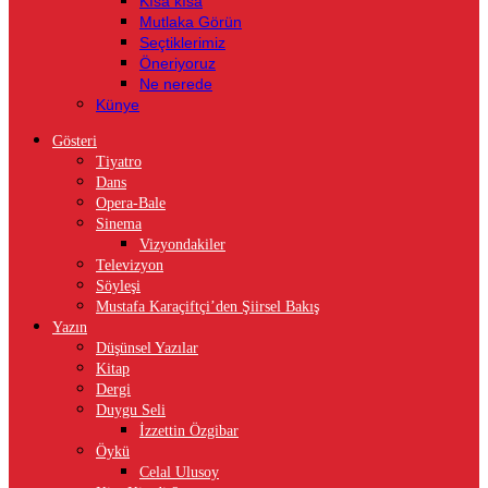
Kısa kısa
Mutlaka Görün
Seçtiklerimiz
Öneriyoruz
Ne nerede
Künye
Gösteri
Tiyatro
Dans
Opera-Bale
Sinema
Vizyondakiler
Televizyon
Söyleşi
Mustafa Karaçiftçi’den Şiirsel Bakış
Yazın
Düşünsel Yazılar
Kitap
Dergi
Duygu Seli
İzzettin Özgibar
Öykü
Celal Ulusoy