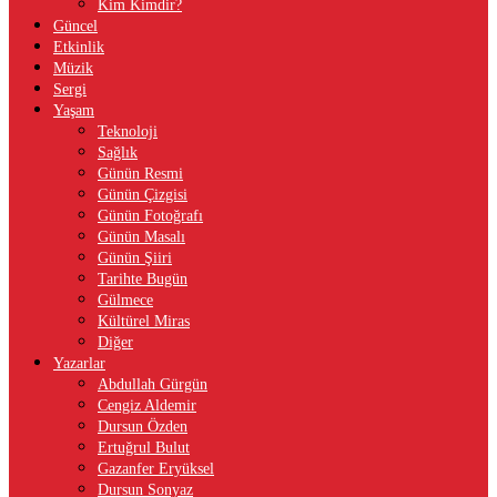
Kim Kimdir?
Güncel
Etkinlik
Müzik
Sergi
Yaşam
Teknoloji
Sağlık
Günün Resmi
Günün Çizgisi
Günün Fotoğrafı
Günün Masalı
Günün Şiiri
Tarihte Bugün
Gülmece
Kültürel Miras
Diğer
Yazarlar
Abdullah Gürgün
Cengiz Aldemir
Dursun Özden
Ertuğrul Bulut
Gazanfer Eryüksel
Dursun Sonyaz