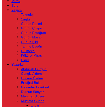
Müzik
Sergi
Yaşam
Teknoloji
Sağlık
Günün Resmi
Günün Çizgisi
Günün Fotoğrafı
Günün Masalı
Günün Şiiri
Tarihte Bugün
Gülmece
Kültürel Miras
Diğer
Yazarlar
Abdullah Gürgün
Cengiz Aldemir
Dursun Özden
Ertuğrul Bulut
Gazanfer Eryüksel
Dursun Sonyaz
Mehmet Ulusoy
Mustafa Günen
English