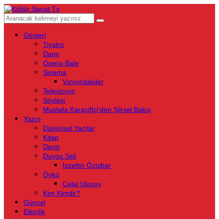
Gösteri
Tiyatro
Dans
Opera-Bale
Sinema
Vizyondakiler
Televizyon
Söyleşi
Mustafa Karaçiftçi’den Şiirsel Bakış
Yazın
Düşünsel Yazılar
Kitap
Dergi
Duygu Seli
İzzettin Özgibar
Öykü
Celal Ulusoy
Kim Kimdir?
Güncel
Etkinlik