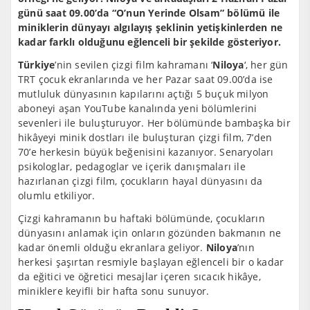
günü saat 09.00’da “O’nun Yerinde Olsam” bölümü ile
miniklerin dünyayı algılayış şeklinin yetişkinlerden ne
kadar farklı olduğunu eğlenceli bir şekilde gösteriyor.
Türkiye
’nin sevilen çizgi film kahramanı ‘
Niloya
‘, her gün
TRT çocuk ekranlarında ve her Pazar saat 09.00’da ise
mutluluk dünyasının kapılarını açtığı 5 buçuk milyon
aboneyi aşan YouTube kanalında yeni bölümlerini
sevenleri ile buluşturuyor. Her bölümünde bambaşka bir
hikâyeyi minik dostları ile buluşturan çizgi film, 7’den
70’e herkesin büyük beğenisini kazanıyor. Senaryoları
psikologlar, pedagoglar ve içerik danışmaları ile
hazırlanan çizgi film, çocukların hayal dünyasını da
olumlu etkiliyor.
Çizgi kahramanın bu haftaki bölümünde, çocukların
dünyasını anlamak için onların gözünden bakmanın ne
kadar önemli olduğu ekranlara geliyor.
Niloya
’nın
herkesi şaşırtan resmiyle başlayan eğlenceli bir o kadar
da eğitici ve öğretici mesajlar içeren sıcacık hikâye,
miniklere keyifli bir hafta sonu sunuyor.