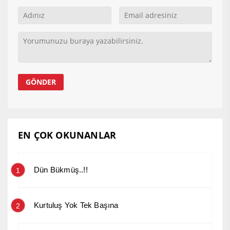
EN ÇOK OKUNANLAR
Dün Bükmüş..!!
1
Kurtuluş Yok Tek Başına
2