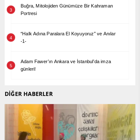
Buğra, Mitolojiden Günümüze Bir Kahraman
3
Portresi
“Halk Adına Paralara El Koyuyoruz” ve Anılar
4
-1-
Adam Fawer’ın Ankara ve İstanbul’da imza
5
günleri!
DİĞER HABERLER