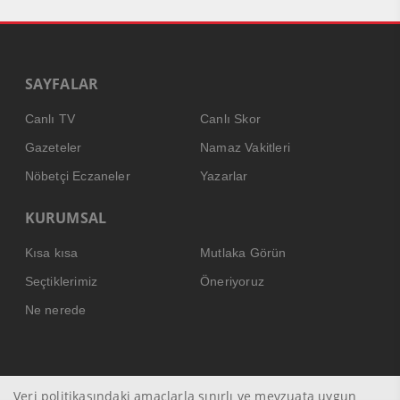
SAYFALAR
Canlı TV
Canlı Skor
Gazeteler
Namaz Vakitleri
Nöbetçi Eczaneler
Yazarlar
KURUMSAL
Kısa kısa
Mutlaka Görün
Seçtiklerimiz
Öneriyoruz
Ne nerede
Veri politikasındaki amaçlarla sınırlı ve mevzuata uygun