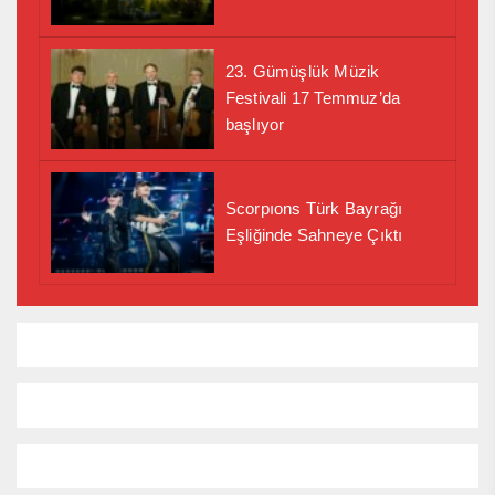
23. Gümüşlük Müzik
Festivali 17 Temmuz’da
başlıyor
Scorpıons Türk Bayrağı
Eşliğinde Sahneye Çıktı