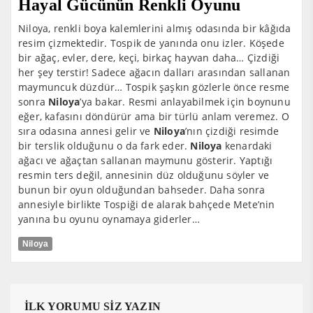
Hayal Gücünün Renkli Oyunu
Niloya, renkli boya kalemlerini almış odasında bir kâğıda
resim çizmektedir. Tospik de yanında onu izler. Köşede
bir ağaç, evler, dere, keçi, birkaç hayvan daha… Çizdiği
her şey terstir! Sadece ağacın dalları arasından sallanan
maymuncuk düzdür… Tospik şaşkın gözlerle önce resme
sonra
Niloya
’ya bakar. Resmi anlayabilmek için boynunu
eğer, kafasını döndürür ama bir türlü anlam veremez. O
sıra odasına annesi gelir ve
Niloya
’nın çizdiği resimde
bir terslik olduğunu o da fark eder.
Niloya
kenardaki
ağacı ve ağaçtan sallanan maymunu gösterir. Yaptığı
resmin ters değil, annesinin düz olduğunu söyler ve
bunun bir oyun olduğundan bahseder. Daha sonra
annesiyle birlikte Tospiği de alarak bahçede Mete’nin
yanına bu oyunu oynamaya giderler…
Niloya
İLK YORUMU SİZ YAZIN