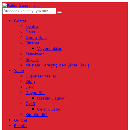
Gösteri
Tiyatro
Dans
Opera-Bale
Sinema
Vizyondakiler
Televizyon
Söyleşi
Mustafa Karaçiftçi’den Şiirsel Bakış
Yazın
Düşünsel Yazılar
Kitap
Dergi
Duygu Seli
İzzettin Özgibar
Öykü
Celal Ulusoy
Kim Kimdir?
Güncel
Etkinlik