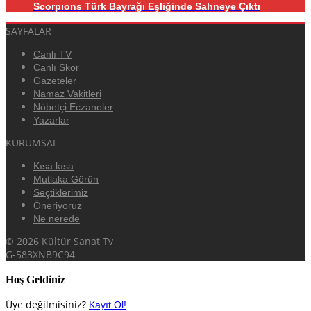
Scorpıons Türk Bayrağı Eşliğinde Sahneye Çıktı
SAYFALAR
Canlı TV
Canlı Skor
Gazeteler
Namaz Vakitleri
Nöbetçi Eczaneler
Yazarlar
KURUMSAL
Kısa kısa
Mutlaka Görün
Seçtiklerimiz
Öneriyoruz
Ne nerede
© 2026 Kültür Sanat Tv
G-583XNB9C94
Hoş Geldiniz
Üye değilmisiniz?
Kayıt Ol!