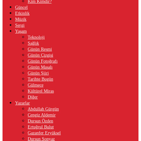
Kim Kimdir?
Güncel
Etkinlik
Müzik
Sergi
Yaşam
Teknoloji
Sağlık
Günün Resmi
Günün Çizgisi
Günün Fotoğrafı
Günün Masalı
Günün Şiiri
Tarihte Bugün
Gülmece
Kültürel Miras
Diğer
Yazarlar
Abdullah Gürgün
Cengiz Aldemir
Dursun Özden
Ertuğrul Bulut
Gazanfer Eryüksel
Dursun Sonyaz