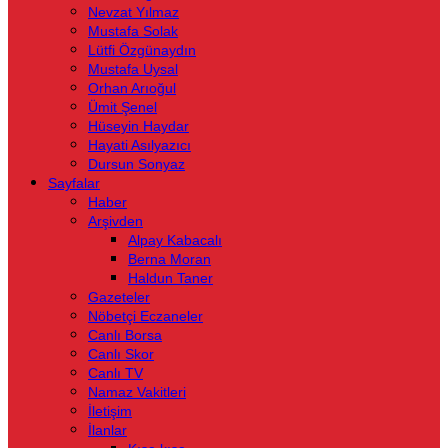
Nevzat Yılmaz
Mustafa Solak
Lütfi Özgünaydın
Mustafa Uysal
Orhan Arıoğul
Ümit Şenel
Hüseyin Haydar
Hayati Asılyazıcı
Dursun Sonyaz
Sayfalar
Haber
Arşivden
Alpay Kabacalı
Berna Moran
Haldun Taner
Gazeteler
Nöbetçi Eczaneler
Canlı Borsa
Canlı Skor
Canlı TV
Namaz Vakitleri
İletişim
İlanlar