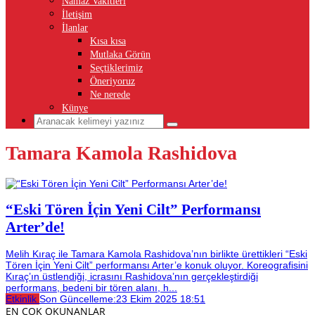
Namaz Vakitleri
İletişim
İlanlar
Kısa kısa
Mutlaka Görün
Seçtiklerimiz
Öneriyoruz
Ne nerede
Künye
Tamara Kamola Rashidova
“Eski Tören İçin Yeni Cilt” Performansı
Arter’de!
Melih Kıraç ile Tamara Kamola Rashidova’nın birlikte ürettikleri “Eski
Tören İçin Yeni Cilt” performansı Arter’e konuk oluyor. Koreografisini
Kıraç’ın üstlendiği, icrasını Rashidova’nın gerçekleştirdiği
performans, bedeni bir tören alanı, h...
Etkinlik
Son Güncelleme:
23 Ekim 2025 18:51
EN ÇOK OKUNANLAR