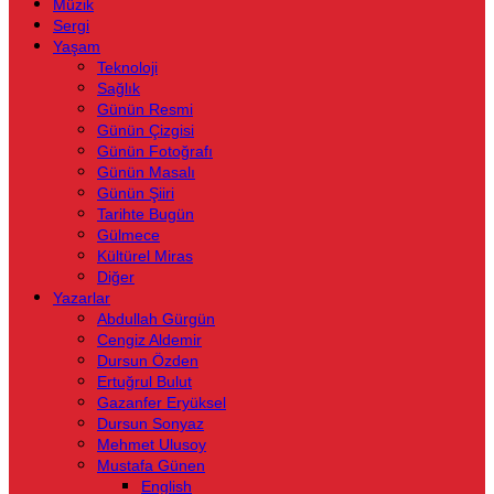
Müzik
Sergi
Yaşam
Teknoloji
Sağlık
Günün Resmi
Günün Çizgisi
Günün Fotoğrafı
Günün Masalı
Günün Şiiri
Tarihte Bugün
Gülmece
Kültürel Miras
Diğer
Yazarlar
Abdullah Gürgün
Cengiz Aldemir
Dursun Özden
Ertuğrul Bulut
Gazanfer Eryüksel
Dursun Sonyaz
Mehmet Ulusoy
Mustafa Günen
English