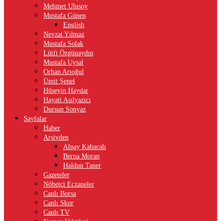
Mehmet Ulusoy
Mustafa Günen
English
Nevzat Yılmaz
Mustafa Solak
Lütfi Özgünaydın
Mustafa Uysal
Orhan Arıoğul
Ümit Şenel
Hüseyin Haydar
Hayati Asılyazıcı
Dursun Sonyaz
Sayfalar
Haber
Arşivden
Alpay Kabacalı
Berna Moran
Haldun Taner
Gazeteler
Nöbetçi Eczaneler
Canlı Borsa
Canlı Skor
Canlı TV