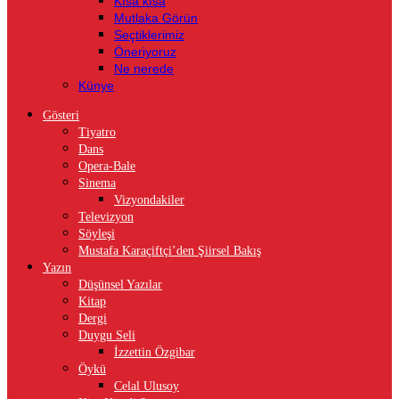
Kısa kısa
Mutlaka Görün
Seçtiklerimiz
Öneriyoruz
Ne nerede
Künye
Gösteri
Tiyatro
Dans
Opera-Bale
Sinema
Vizyondakiler
Televizyon
Söyleşi
Mustafa Karaçiftçi’den Şiirsel Bakış
Yazın
Düşünsel Yazılar
Kitap
Dergi
Duygu Seli
İzzettin Özgibar
Öykü
Celal Ulusoy