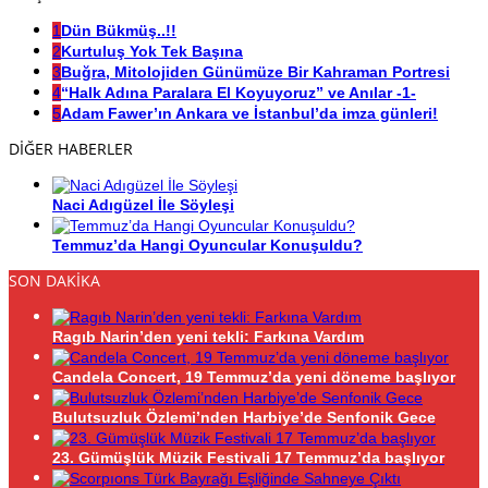
1
Dün Bükmüş..!!
2
Kurtuluş Yok Tek Başına
3
Buğra, Mitolojiden Günümüze Bir Kahraman Portresi
4
“Halk Adına Paralara El Koyuyoruz” ve Anılar -1-
5
Adam Fawer’ın Ankara ve İstanbul’da imza günleri!
DİĞER HABERLER
Naci Adıgüzel İle Söyleşi
Temmuz’da Hangi Oyuncular Konuşuldu?
SON DAKİKA
Ragıb Narin’den yeni tekli: Farkına Vardım
Candela Concert, 19 Temmuz’da yeni döneme başlıyor
Bulutsuzluk Özlemi’nden Harbiye’de Senfonik Gece
23. Gümüşlük Müzik Festivali 17 Temmuz’da başlıyor