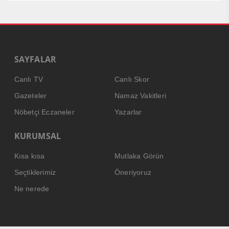
SAYFALAR
Canlı TV
Canlı Skor
Gazeteler
Namaz Vakitleri
Nöbetçi Eczaneler
Yazarlar
KURUMSAL
Kısa kısa
Mutlaka Görün
Seçtiklerimiz
Öneriyoruz
Ne nerede