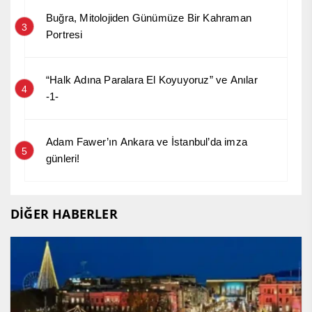
Buğra, Mitolojiden Günümüze Bir Kahraman
3
Portresi
“Halk Adına Paralara El Koyuyoruz” ve Anılar
4
-1-
Adam Fawer’ın Ankara ve İstanbul’da imza
5
günleri!
DİĞER HABERLER