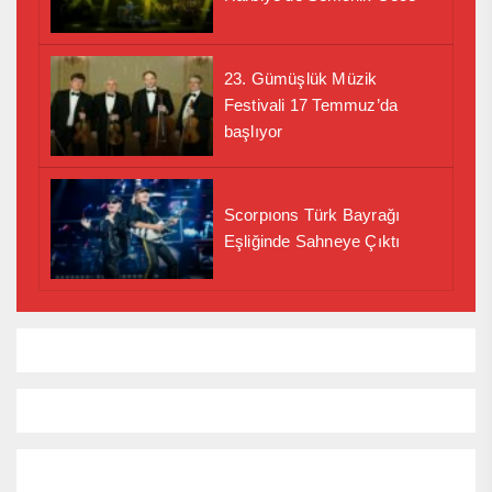
23. Gümüşlük Müzik
Festivali 17 Temmuz’da
başlıyor
Scorpıons Türk Bayrağı
Eşliğinde Sahneye Çıktı