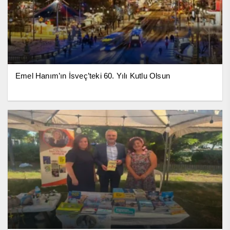
Emel Hanım’ın İsveç’teki 60. Yılı Kutlu Olsun