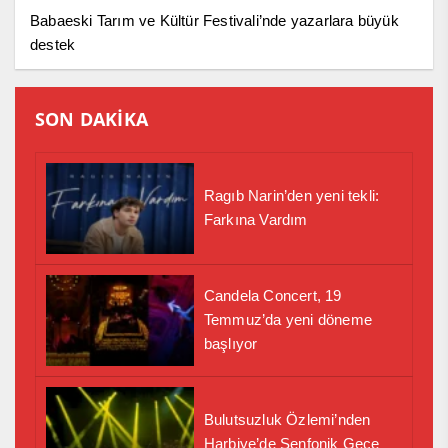
Babaeski Tarım ve Kültür Festivali’nde yazarlara büyük
destek
SON DAKİKA
Ragıb Narin’den yeni tekli:
Farkına Vardım
Candela Concert, 19
Temmuz’da yeni döneme
başlıyor
Bulutsuzluk Özlemi’nden
Harbiye’de Senfonik Gece