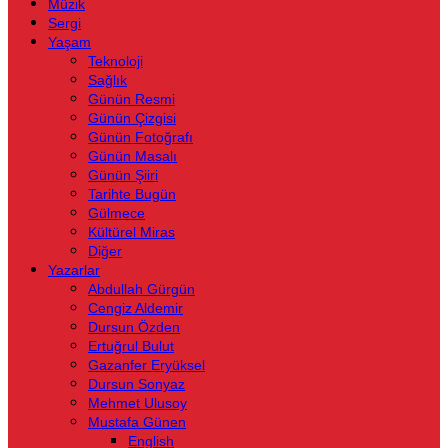
Müzik
Sergi
Yaşam
Teknoloji
Sağlık
Günün Resmi
Günün Çizgisi
Günün Fotoğrafı
Günün Masalı
Günün Şiiri
Tarihte Bugün
Gülmece
Kültürel Miras
Diğer
Yazarlar
Abdullah Gürgün
Cengiz Aldemir
Dursun Özden
Ertuğrul Bulut
Gazanfer Eryüksel
Dursun Sonyaz
Mehmet Ulusoy
Mustafa Günen
English