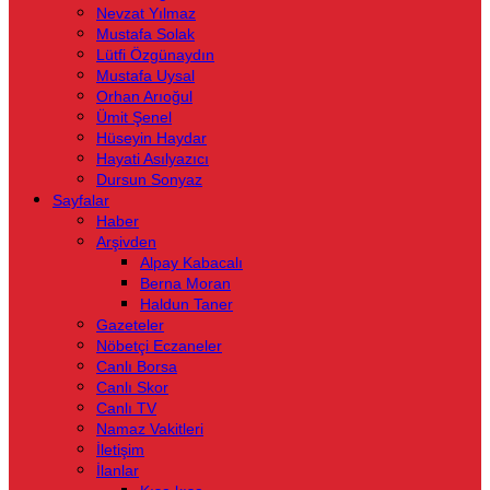
Nevzat Yılmaz
Mustafa Solak
Lütfi Özgünaydın
Mustafa Uysal
Orhan Arıoğul
Ümit Şenel
Hüseyin Haydar
Hayati Asılyazıcı
Dursun Sonyaz
Sayfalar
Haber
Arşivden
Alpay Kabacalı
Berna Moran
Haldun Taner
Gazeteler
Nöbetçi Eczaneler
Canlı Borsa
Canlı Skor
Canlı TV
Namaz Vakitleri
İletişim
İlanlar