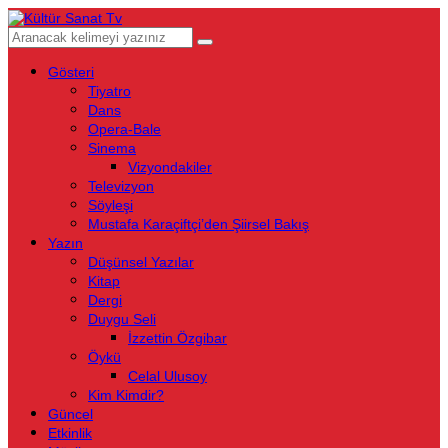
Gösteri
Tiyatro
Dans
Opera-Bale
Sinema
Vizyondakiler
Televizyon
Söyleşi
Mustafa Karaçiftçi’den Şiirsel Bakış
Yazın
Düşünsel Yazılar
Kitap
Dergi
Duygu Seli
İzzettin Özgibar
Öykü
Celal Ulusoy
Kim Kimdir?
Güncel
Etkinlik