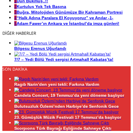
1
Dün Bükmüş..!!
2
Kurtuluş Yok Tek Başına
3
Buğra, Mitolojiden Günümüze Bir Kahraman Portresi
4
“Halk Adına Paralara El Koyuyoruz” ve Anılar -1-
5
Adam Fawer’ın Ankara ve İstanbul’da imza günleri!
DİĞER HABERLER
Bilgesu Erenus Uğurlandı
7/7 – Yedi Bölü Yedi sergisi Artmahall Kabataş’ta!
SON DAKİKA
Ragıb Narin’den yeni tekli: Farkına Vardım
Candela Concert, 19 Temmuz’da yeni döneme başlıyor
Bulutsuzluk Özlemi’nden Harbiye’de Senfonik Gece
23. Gümüşlük Müzik Festivali 17 Temmuz’da başlıyor
Scorpıons Türk Bayrağı Eşliğinde Sahneye Çıktı