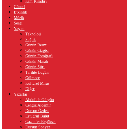
Kim Kimdir?
Güncel
Etkinlik
Müzik
Sergi
Yaşam
Teknoloji
Sağlık
Günün Resmi
Günün Çizgisi
Günün Fotoğrafı
Günün Masalı
Günün Şiiri
Tarihte Bugün
Gülmece
Kültürel Miras
Diğer
Yazarlar
Abdullah Gürgün
Cengiz Aldemir
Dursun Özden
Ertuğrul Bulut
Gazanfer Eryüksel
Dursun Sonyaz