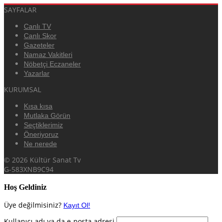
SAYFALAR
Canlı TV
Canlı Skor
Gazeteler
Namaz Vakitleri
Nöbetçi Eczaneler
Yazarlar
KURUMSAL
Kısa kısa
Mutlaka Görün
Seçtiklerimiz
Öneriyoruz
Ne nerede
© 2026 Kültür Sanat Tv
G-583XNB9C94
Hoş Geldiniz
Üye değilmisiniz?
Kayıt Ol!
Kullanıcı adı ya da e-posta adresi