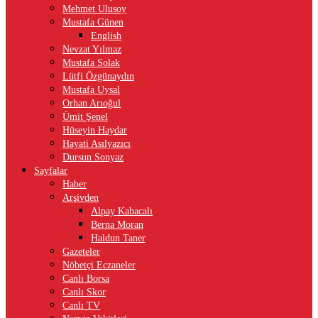
Mehmet Ulusoy
Mustafa Günen
English
Nevzat Yılmaz
Mustafa Solak
Lütfi Özgünaydın
Mustafa Uysal
Orhan Arıoğul
Ümit Şenel
Hüseyin Haydar
Hayati Asılyazıcı
Dursun Sonyaz
Sayfalar
Haber
Arşivden
Alpay Kabacalı
Berna Moran
Haldun Taner
Gazeteler
Nöbetçi Eczaneler
Canlı Borsa
Canlı Skor
Canlı TV