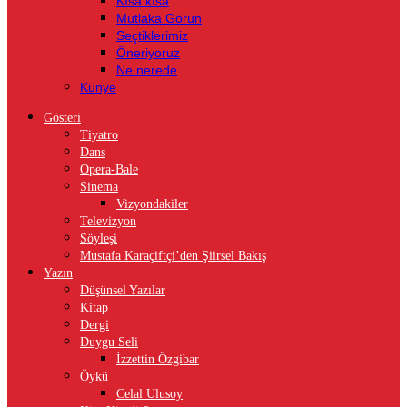
Kısa kısa
Mutlaka Görün
Seçtiklerimiz
Öneriyoruz
Ne nerede
Künye
Gösteri
Tiyatro
Dans
Opera-Bale
Sinema
Vizyondakiler
Televizyon
Söyleşi
Mustafa Karaçiftçi’den Şiirsel Bakış
Yazın
Düşünsel Yazılar
Kitap
Dergi
Duygu Seli
İzzettin Özgibar
Öykü
Celal Ulusoy