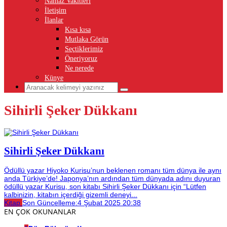
Namaz Vakitleri
İletişim
İlanlar
Kısa kısa
Mutlaka Görün
Seçtiklerimiz
Öneriyoruz
Ne nerede
Künye
Sihirli Şeker Dükkanı
Sihirli Şeker Dükkanı
Ödüllü yazar Hiyoko Kurisu’nun beklenen romanı tüm dünya ile aynı
anda Türkiye’de! Japonya’nın ardından tüm dünyada adını duyuran
ödüllü yazar Kurisu, son kitabı Sihirli Şeker Dükkanı için “Lütfen
kalbinizin, kitabın içerdiği gizemli deneyi...
Kitap
Son Güncelleme:
4 Şubat 2025 20:38
EN ÇOK OKUNANLAR