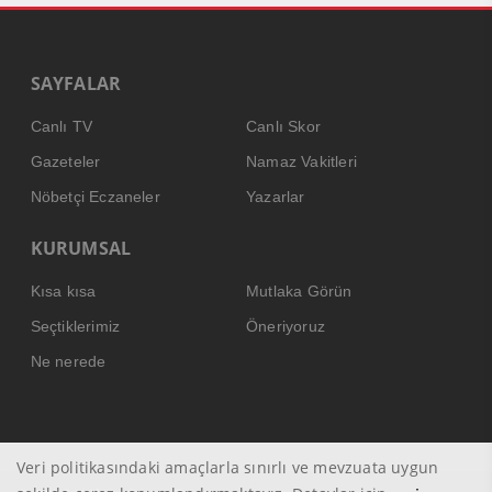
SAYFALAR
Canlı TV
Canlı Skor
Gazeteler
Namaz Vakitleri
Nöbetçi Eczaneler
Yazarlar
KURUMSAL
Kısa kısa
Mutlaka Görün
Seçtiklerimiz
Öneriyoruz
Ne nerede
Veri politikasındaki amaçlarla sınırlı ve mevzuata uygun