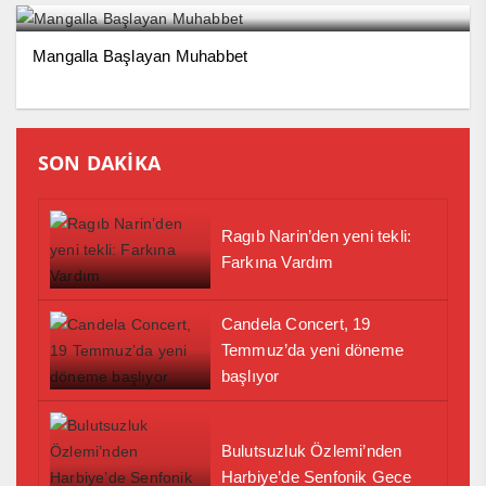
Mangalla Başlayan Muhabbet
SON DAKİKA
Ragıb Narin’den yeni tekli:
Farkına Vardım
Candela Concert, 19
Temmuz’da yeni döneme
başlıyor
Bulutsuzluk Özlemi’nden
Harbiye’de Senfonik Gece