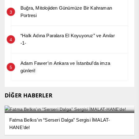
Buğra, Mitolojiden Günümüze Bir Kahraman
3
Portresi
“Halk Adına Paralara El Koyuyoruz” ve Anılar
4
-1-
Adam Fawer’ın Ankara ve İstanbul’da imza
5
günleri!
DİĞER HABERLER
Fatma Belkıs’ın “Serseri Dalga” Sergisi İMALAT-
HANE’de!