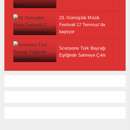
23. Gümüşlük Müzik
Festivali 17 Temmuz’da
başlıyor
Scorpıons Türk Bayrağı
Eşliğinde Sahneye Çıktı