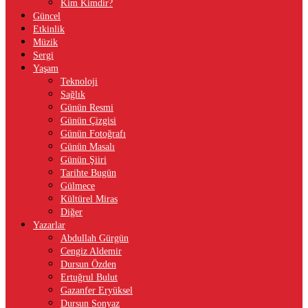
Kim Kimdir?
Güncel
Etkinlik
Müzik
Sergi
Yaşam
Teknoloji
Sağlık
Günün Resmi
Günün Çizgisi
Günün Fotoğrafı
Günün Masalı
Günün Şiiri
Tarihte Bugün
Gülmece
Kültürel Miras
Diğer
Yazarlar
Abdullah Gürgün
Cengiz Aldemir
Dursun Özden
Ertuğrul Bulut
Gazanfer Eryüksel
Dursun Sonyaz