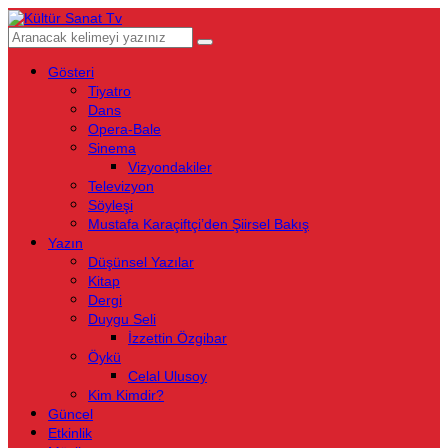
Gösteri
Tiyatro
Dans
Opera-Bale
Sinema
Vizyondakiler
Televizyon
Söyleşi
Mustafa Karaçiftçi’den Şiirsel Bakış
Yazın
Düşünsel Yazılar
Kitap
Dergi
Duygu Seli
İzzettin Özgibar
Öykü
Celal Ulusoy
Kim Kimdir?
Güncel
Etkinlik