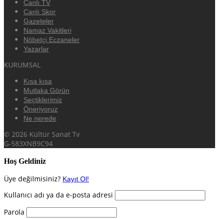
Canlı TV
Canlı Skor
Gazeteler
Namaz Vakitleri
Nöbetçi Eczaneler
Yazarlar
KURUMSAL
Kısa kısa
Mutlaka Görün
Seçtiklerimiz
Öneriyoruz
Ne nerede
© 2026 Kültür Sanat Tv
G-583XNB9C94
Hoş Geldiniz
Üye değilmisiniz?
Kayıt Ol!
Kullanıcı adı ya da e-posta adresi
Parola