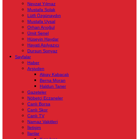
Nevzat Yılmaz
Mustafa Solak
Lütfi Özgünaydın
Mustafa Uysal
Orhan Arıoğul
Ümit Şenel
Hüseyin Haydar
Hayati Asılyazıcı
Dursun Sonyaz
Sayfalar
Haber
Arşivden
Alpay Kabacalı
Berna Moran
Haldun Taner
Gazeteler
Nöbetçi Eczaneler
Canlı Borsa
Canlı Skor
Canlı TV
Namaz Vakitleri
İletişim
İlanlar