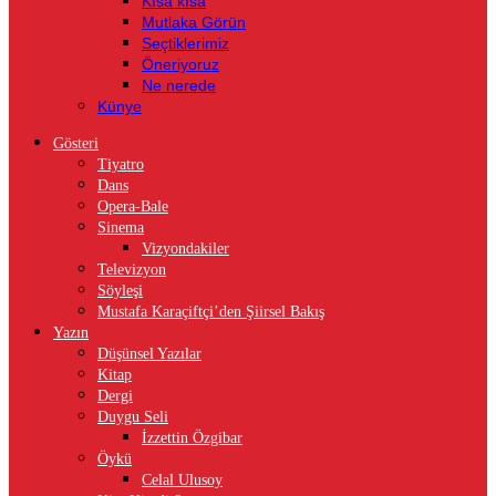
Kısa kısa
Mutlaka Görün
Seçtiklerimiz
Öneriyoruz
Ne nerede
Künye
Gösteri
Tiyatro
Dans
Opera-Bale
Sinema
Vizyondakiler
Televizyon
Söyleşi
Mustafa Karaçiftçi’den Şiirsel Bakış
Yazın
Düşünsel Yazılar
Kitap
Dergi
Duygu Seli
İzzettin Özgibar
Öykü
Celal Ulusoy