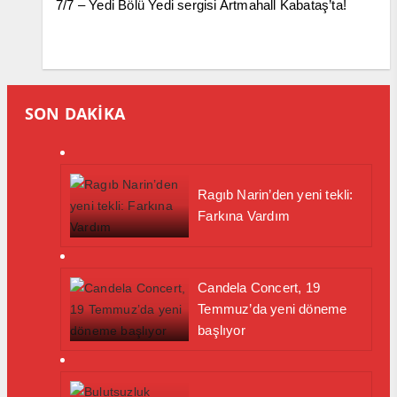
7/7 – Yedi Bölü Yedi sergisi Artmahall Kabataş’ta!
SON DAKİKA
Ragıb Narin’den yeni tekli:
Farkına Vardım
Candela Concert, 19
Temmuz’da yeni döneme
başlıyor