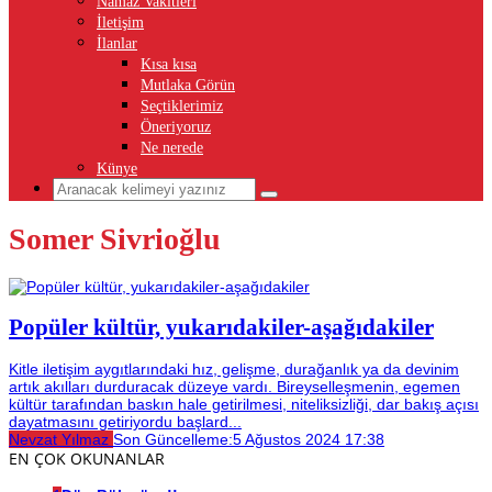
Namaz Vakitleri
İletişim
İlanlar
Kısa kısa
Mutlaka Görün
Seçtiklerimiz
Öneriyoruz
Ne nerede
Künye
Somer Sivrioğlu
Popüler kültür, yukarıdakiler-aşağıdakiler
Kitle iletişim aygıtlarındaki hız, gelişme, durağanlık ya da devinim
artık akılları durduracak düzeye vardı. Bireyselleşmenin, egemen
kültür tarafından baskın hale getirilmesi, niteliksizliği, dar bakış açısı
dayatmasını getiriyordu başlard...
Nevzat Yılmaz
Son Güncelleme:
5 Ağustos 2024 17:38
EN ÇOK OKUNANLAR