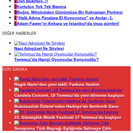
1
Dün Bükmüş..!!
2
Kurtuluş Yok Tek Başına
3
Buğra, Mitolojiden Günümüze Bir Kahraman Portresi
4
“Halk Adına Paralara El Koyuyoruz” ve Anılar -1-
5
Adam Fawer’ın Ankara ve İstanbul’da imza günleri!
DİĞER HABERLER
Naci Adıgüzel İle Söyleşi
Temmuz’da Hangi Oyuncular Konuşuldu?
SON DAKİKA
Ragıb Narin’den yeni tekli: Farkına Vardım
Candela Concert, 19 Temmuz’da yeni döneme başlıyor
Bulutsuzluk Özlemi’nden Harbiye’de Senfonik Gece
23. Gümüşlük Müzik Festivali 17 Temmuz’da başlıyor
Scorpıons Türk Bayrağı Eşliğinde Sahneye Çıktı