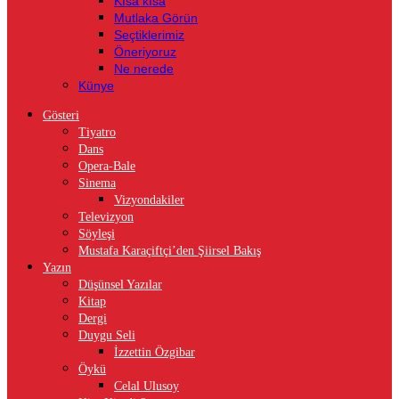
Kısa kısa
Mutlaka Görün
Seçtiklerimiz
Öneriyoruz
Ne nerede
Künye
Gösteri
Tiyatro
Dans
Opera-Bale
Sinema
Vizyondakiler
Televizyon
Söyleşi
Mustafa Karaçiftçi’den Şiirsel Bakış
Yazın
Düşünsel Yazılar
Kitap
Dergi
Duygu Seli
İzzettin Özgibar
Öykü
Celal Ulusoy