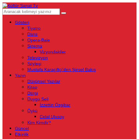
Gösteri
Tiyatro
Dans
Opera-Bale
Sinema
Vizyondakiler
Televizyon
Söyleşi
Mustafa Karaçiftçi’den Şiirsel Bakış
Yazın
Düşünsel Yazılar
Kitap
Dergi
Duygu Seli
İzzettin Özgibar
Öykü
Celal Ulusoy
Kim Kimdir?
Güncel
Etkinlik