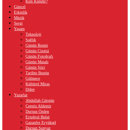
Kim Kimdir?
Güncel
Etkinlik
Müzik
Sergi
Yaşam
Teknoloji
Sağlık
Günün Resmi
Günün Çizgisi
Günün Fotoğrafı
Günün Masalı
Günün Şiiri
Tarihte Bugün
Gülmece
Kültürel Miras
Diğer
Yazarlar
Abdullah Gürgün
Cengiz Aldemir
Dursun Özden
Ertuğrul Bulut
Gazanfer Eryüksel
Dursun Sonyaz