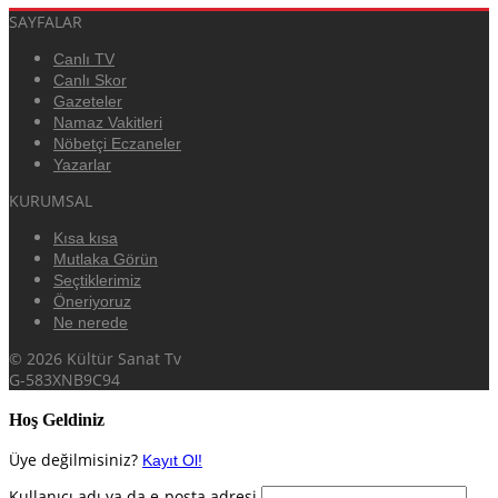
SAYFALAR
Canlı TV
Canlı Skor
Gazeteler
Namaz Vakitleri
Nöbetçi Eczaneler
Yazarlar
KURUMSAL
Kısa kısa
Mutlaka Görün
Seçtiklerimiz
Öneriyoruz
Ne nerede
© 2026 Kültür Sanat Tv
G-583XNB9C94
Hoş Geldiniz
Üye değilmisiniz?
Kayıt Ol!
Kullanıcı adı ya da e-posta adresi