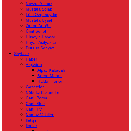
Nevzat Yılmaz
Mustafa Solak
Lütfi Özgünaydın
Mustafa Uysal
Orhan Arıoğul
Ümit Şenel
Hüseyin Haydar
Hayati Asılyazıcı
Dursun Sonyaz
Sayfalar
Haber
Arşivden
Alpay Kabacalı
Berna Moran
Haldun Taner
Gazeteler
Nöbetçi Eczaneler
Canlı Borsa
Canlı Skor
Canlı TV
Namaz Vakitleri
İletişim
İlanlar