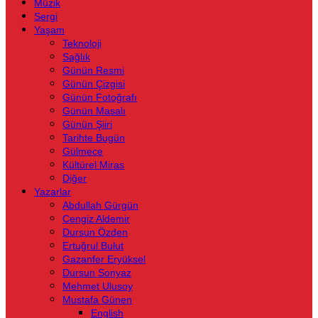
Müzik
Sergi
Yaşam
Teknoloji
Sağlık
Günün Resmi
Günün Çizgisi
Günün Fotoğrafı
Günün Masalı
Günün Şiiri
Tarihte Bugün
Gülmece
Kültürel Miras
Diğer
Yazarlar
Abdullah Gürgün
Cengiz Aldemir
Dursun Özden
Ertuğrul Bulut
Gazanfer Eryüksel
Dursun Sonyaz
Mehmet Ulusoy
Mustafa Günen
English