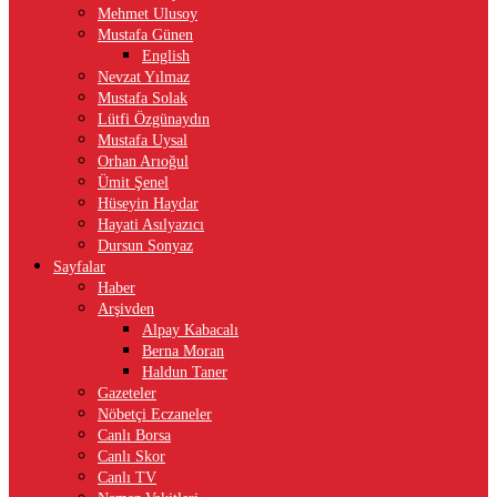
Mehmet Ulusoy
Mustafa Günen
English
Nevzat Yılmaz
Mustafa Solak
Lütfi Özgünaydın
Mustafa Uysal
Orhan Arıoğul
Ümit Şenel
Hüseyin Haydar
Hayati Asılyazıcı
Dursun Sonyaz
Sayfalar
Haber
Arşivden
Alpay Kabacalı
Berna Moran
Haldun Taner
Gazeteler
Nöbetçi Eczaneler
Canlı Borsa
Canlı Skor
Canlı TV