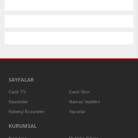
SAYFALAR
Canlı TV
Canlı Skor
Gazeteler
Namaz Vakitleri
Nöbetçi Eczaneler
Yazarlar
KURUMSAL