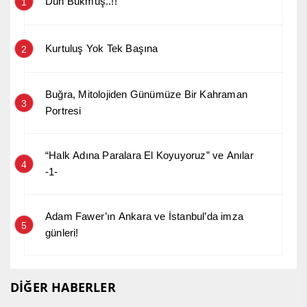
Dün Bükmüş..!!
1
Kurtuluş Yok Tek Başına
2
Buğra, Mitolojiden Günümüze Bir Kahraman
3
Portresi
“Halk Adına Paralara El Koyuyoruz” ve Anılar
4
-1-
Adam Fawer’ın Ankara ve İstanbul’da imza
5
günleri!
DİĞER HABERLER