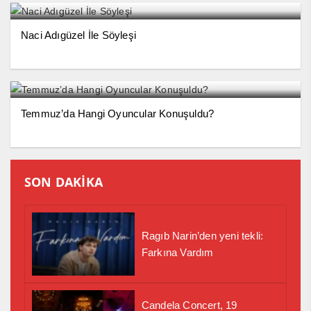
Naci Adıgüzel İle Söyleşi
Temmuz’da Hangi Oyuncular Konuşuldu?
SON DAKİKA
Ragıb Narin’den yeni tekli:
Farkına Vardım
Candela Concert, 19