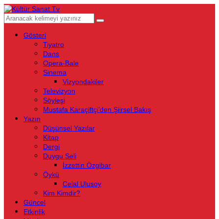
Gösteri
Tiyatro
Dans
Opera-Bale
Sinema
Vizyondakiler
Televizyon
Söyleşi
Mustafa Karaçiftçi’den Şiirsel Bakış
Yazın
Düşünsel Yazılar
Kitap
Dergi
Duygu Seli
İzzettin Özgibar
Öykü
Celal Ulusoy
Kim Kimdir?
Güncel
Etkinlik