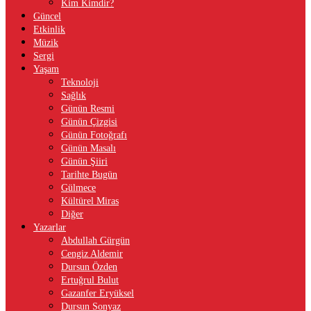
Kim Kimdir?
Güncel
Etkinlik
Müzik
Sergi
Yaşam
Teknoloji
Sağlık
Günün Resmi
Günün Çizgisi
Günün Fotoğrafı
Günün Masalı
Günün Şiiri
Tarihte Bugün
Gülmece
Kültürel Miras
Diğer
Yazarlar
Abdullah Gürgün
Cengiz Aldemir
Dursun Özden
Ertuğrul Bulut
Gazanfer Eryüksel
Dursun Sonyaz