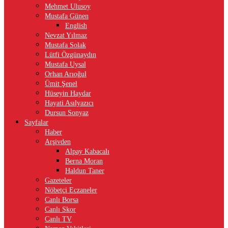
Mehmet Ulusoy
Mustafa Günen
English
Nevzat Yılmaz
Mustafa Solak
Lütfi Özgünaydın
Mustafa Uysal
Orhan Arıoğul
Ümit Şenel
Hüseyin Haydar
Hayati Asılyazıcı
Dursun Sonyaz
Sayfalar
Haber
Arşivden
Alpay Kabacalı
Berna Moran
Haldun Taner
Gazeteler
Nöbetçi Eczaneler
Canlı Borsa
Canlı Skor
Canlı TV