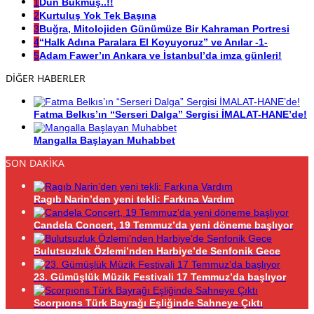
1
Dün Bükmüş..!!
2
Kurtuluş Yok Tek Başına
3
Buğra, Mitolojiden Günümüze Bir Kahraman Portresi
4
“Halk Adına Paralara El Koyuyoruz” ve Anılar -1-
5
Adam Fawer’ın Ankara ve İstanbul’da imza günleri!
DİĞER HABERLER
Fatma Belkıs’ın “Serseri Dalga” Sergisi İMALAT-HANE’de!
Mangalla Başlayan Muhabbet
SON DAKİKA
Ragıb Narin’den yeni tekli: Farkına Vardım
Candela Concert, 19 Temmuz’da yeni döneme başlıyor
Bulutsuzluk Özlemi’nden Harbiye’de Senfonik Gece
23. Gümüşlük Müzik Festivali 17 Temmuz’da başlıyor
Scorpıons Türk Bayrağı Eşliğinde Sahneye Çıktı