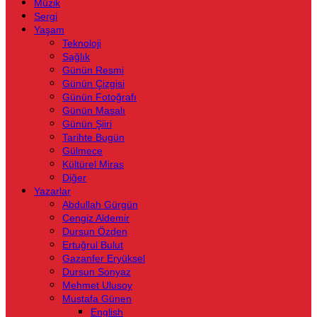
Müzik
Sergi
Yaşam
Teknoloji
Sağlık
Günün Resmi
Günün Çizgisi
Günün Fotoğrafı
Günün Masalı
Günün Şiiri
Tarihte Bugün
Gülmece
Kültürel Miras
Diğer
Yazarlar
Abdullah Gürgün
Cengiz Aldemir
Dursun Özden
Ertuğrul Bulut
Gazanfer Eryüksel
Dursun Sonyaz
Mehmet Ulusoy
Mustafa Günen
English