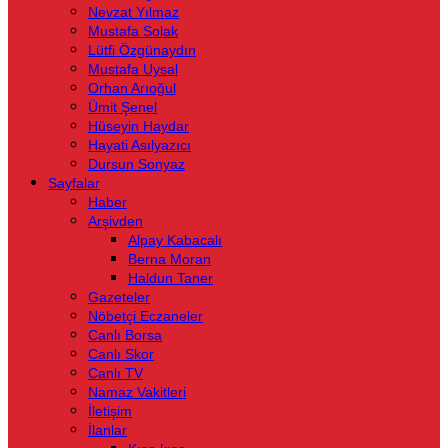
Nevzat Yılmaz
Mustafa Solak
Lütfi Özgünaydın
Mustafa Uysal
Orhan Arıoğul
Ümit Şenel
Hüseyin Haydar
Hayati Asılyazıcı
Dursun Sonyaz
Sayfalar
Haber
Arşivden
Alpay Kabacalı
Berna Moran
Haldun Taner
Gazeteler
Nöbetçi Eczaneler
Canlı Borsa
Canlı Skor
Canlı TV
Namaz Vakitleri
İletişim
İlanlar