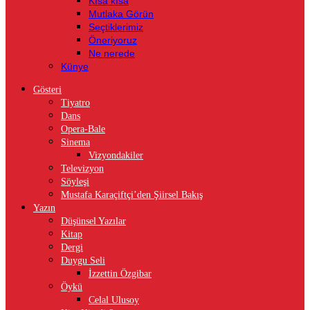
Kısa kısa
Mutlaka Görün
Seçtiklerimiz
Öneriyoruz
Ne nerede
Künye
Gösteri
Tiyatro
Dans
Opera-Bale
Sinema
Vizyondakiler
Televizyon
Söyleşi
Mustafa Karaçiftçi’den Şiirsel Bakış
Yazın
Düşünsel Yazılar
Kitap
Dergi
Duygu Seli
İzzettin Özgibar
Öykü
Celal Ulusoy