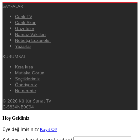
SAYFALAR
Canlı TV
Canlı Skor
Gazeteler
Namaz Vakitleri
Nöbetçi Eczaneler
Yazarlar
KURUMSAL
Kısa kısa
Mutlaka Görün
Seçtiklerimiz
Öneriyoruz
Ne nerede
© 2026 Kültür Sanat Tv
G-583XNB9C94
Hoş Geldiniz
Üye değilmisiniz?
Kayıt Ol!
Kullanıcı adı ya da e-posta adresi