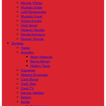
Nevzat Yılmaz
Mustafa Solak
Lütfi Özgünaydın
Mustafa Uysal
Orhan Arıoğul
Ümit Şenel
Hüseyin Haydar
Hayati Asılyazıcı
Dursun Sonyaz
Sayfalar
Haber
Arşivden
Alpay Kabacalı
Berna Moran
Haldun Taner
Gazeteler
Nöbetçi Eczaneler
Canlı Borsa
Canlı Skor
Canlı TV
Namaz Vakitleri
İletişim
İlanlar