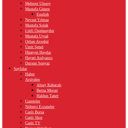
Mehmet Ulusoy
Mustafa Günen
English
Nevzat Yılmaz
Mustafa Solak
Lütfi Özgünaydın
Mustafa Uysal
Orhan Arıoğul
Ümit Şenel
Hüseyin Haydar
Hayati Asılyazıcı
Dursun Sonyaz
Sayfalar
Haber
Arşivden
Alpay Kabacalı
Berna Moran
Haldun Taner
Gazeteler
Nöbetçi Eczaneler
Canlı Borsa
Canlı Skor
Canlı TV