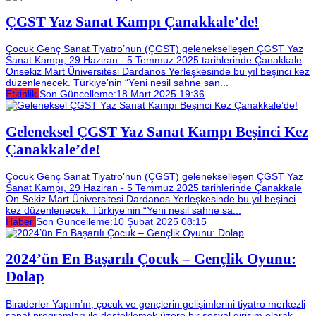
ÇGST Yaz Sanat Kampı Çanakkale’de!
Çocuk Genç Sanat Tiyatro’nun (ÇGST) gelenekselleşen ÇGST Yaz
Sanat Kampı, 29 Haziran - 5 Temmuz 2025 tarihlerinde Çanakkale
Onsekiz Mart Üniversitesi Dardanos Yerleşkesinde bu yıl beşinci kez
düzenlenecek. Türkiye’nin “Yeni nesil sahne san...
Etkinlik
Son Güncelleme:
18 Mart 2025 19:36
Geleneksel ÇGST Yaz Sanat Kampı Beşinci Kez
Çanakkale’de!
Çocuk Genç Sanat Tiyatro’nun (ÇGST) gelenekselleşen ÇGST Yaz
Sanat Kampı, 29 Haziran - 5 Temmuz 2025 tarihlerinde Çanakkale
On Sekiz Mart Üniversitesi Dardanos Yerleşkesinde bu yıl beşinci
kez düzenlenecek. Türkiye’nin “Yeni nesil sahne sa...
Haber
Son Güncelleme:
10 Şubat 2025 08:15
2024’ün En Başarılı Çocuk – Gençlik Oyunu:
Dolap
Biraderler Yapım’ın, çocuk ve gençlerin gelişimlerini tiyatro merkezli
sanat programları ile desteklemek üzere bir sosyal girişim olarak