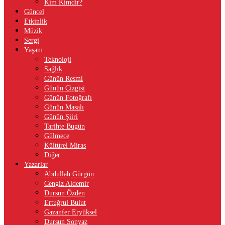
Kim Kimdir?
Güncel
Etkinlik
Müzik
Sergi
Yaşam
Teknoloji
Sağlık
Günün Resmi
Günün Çizgisi
Günün Fotoğrafı
Günün Masalı
Günün Şiiri
Tarihte Bugün
Gülmece
Kültürel Miras
Diğer
Yazarlar
Abdullah Gürgün
Cengiz Aldemir
Dursun Özden
Ertuğrul Bulut
Gazanfer Eryüksel
Dursun Sonyaz