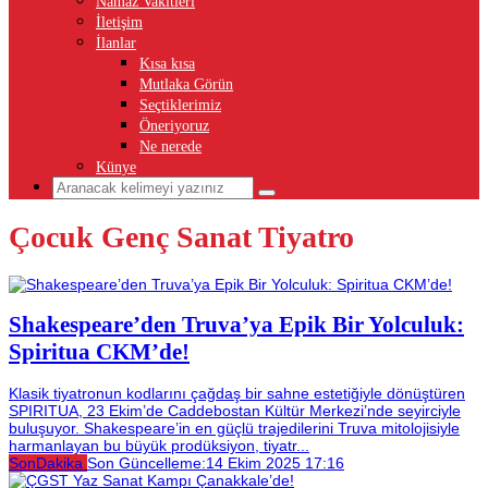
Namaz Vakitleri
İletişim
İlanlar
Kısa kısa
Mutlaka Görün
Seçtiklerimiz
Öneriyoruz
Ne nerede
Künye
Çocuk Genç Sanat Tiyatro
Shakespeare’den Truva’ya Epik Bir Yolculuk:
Spiritua CKM’de!
Klasik tiyatronun kodlarını çağdaş bir sahne estetiğiyle dönüştüren
SPIRITUA, 23 Ekim’de Caddebostan Kültür Merkezi’nde seyirciyle
buluşuyor. Shakespeare’in en güçlü trajedilerini Truva mitolojisiyle
harmanlayan bu büyük prodüksiyon, tiyatr...
SonDakika
Son Güncelleme:
14 Ekim 2025 17:16