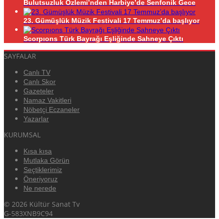
Bulutsuzluk Özlemi’nden Harbiye’de Senfonik Gece
23. Gümüşlük Müzik Festivali 17 Temmuz’da başlıyor
Scorpıons Türk Bayrağı Eşliğinde Sahneye Çıktı
SAYFALAR
Canlı TV
Canlı Skor
Gazeteler
Namaz Vakitleri
Nöbetçi Eczaneler
Yazarlar
KURUMSAL
Kısa kısa
Mutlaka Görün
Seçtiklerimiz
Öneriyoruz
Ne nerede
© 2026 Kültür Sanat Tv
G-583XNB9C94