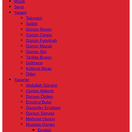
Müzik
Sergi
Yaşam
Teknoloji
Sağlık
Günün Resmi
Günün Çizgisi
Günün Fotoğrafı
Günün Masalı
Günün Şiiri
Tarihte Bugün
Gülmece
Kültürel Miras
Diğer
Yazarlar
Abdullah Gürgün
Cengiz Aldemir
Dursun Özden
Ertuğrul Bulut
Gazanfer Eryüksel
Dursun Sonyaz
Mehmet Ulusoy
Mustafa Günen
English