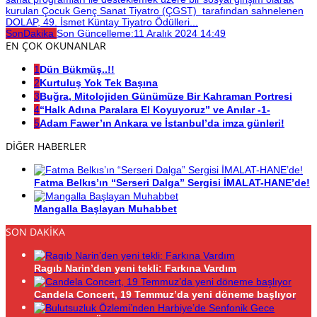
kurulan Çocuk Genç Sanat Tiyatro (ÇGST) tarafından sahnelenen
DOLAP, 49. İsmet Küntay Tiyatro Ödülleri...
SonDakika
Son Güncelleme:
11 Aralık 2024 14:49
EN ÇOK OKUNANLAR
1
Dün Bükmüş..!!
2
Kurtuluş Yok Tek Başına
3
Buğra, Mitolojiden Günümüze Bir Kahraman Portresi
4
“Halk Adına Paralara El Koyuyoruz” ve Anılar -1-
5
Adam Fawer’ın Ankara ve İstanbul’da imza günleri!
DİĞER HABERLER
Fatma Belkıs’ın “Serseri Dalga” Sergisi İMALAT-HANE’de!
Mangalla Başlayan Muhabbet
SON DAKİKA
Ragıb Narin’den yeni tekli: Farkına Vardım
Candela Concert, 19 Temmuz’da yeni döneme başlıyor