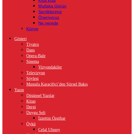
Kısa kısa
Mutlaka Görün
Seçtiklerimiz
Öneriyoruz
Ne nerede
Künye
Gösteri
Tiyatro
Dans
Opera-Bale
Sinema
Vizyondakiler
Televizyon
Söyleşi
Mustafa Karaçiftçi’den Şiirsel Bakış
Yazın
Düşünsel Yazılar
Kitap
Dergi
Duygu Seli
İzzettin Özgibar
Öykü
Celal Ulusoy