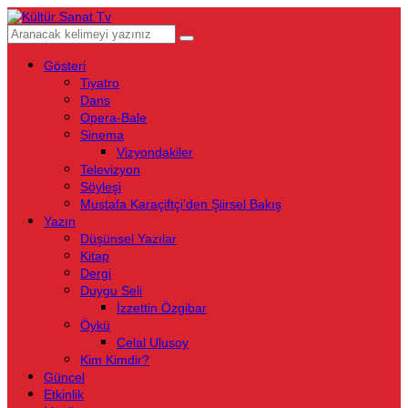
Gösteri
Tiyatro
Dans
Opera-Bale
Sinema
Vizyondakiler
Televizyon
Söyleşi
Mustafa Karaçiftçi’den Şiirsel Bakış
Yazın
Düşünsel Yazılar
Kitap
Dergi
Duygu Seli
İzzettin Özgibar
Öykü
Celal Ulusoy
Kim Kimdir?
Güncel
Etkinlik