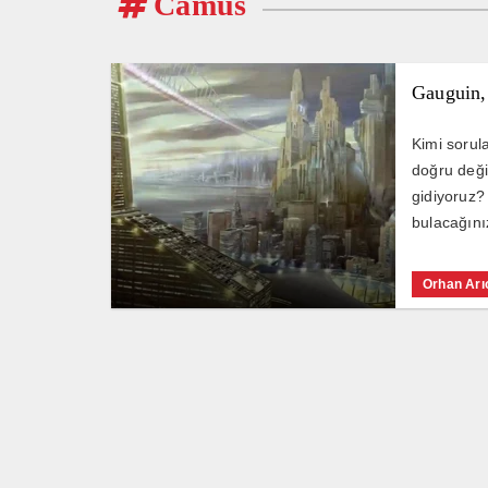
Camus
Gauguin,
Kimi sorul
doğru deği
gidiyoruz?
bulacağınız
Orhan Arı