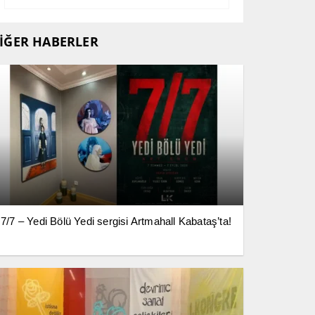
İĞER HABERLER
7/7 – Yedi Bölü Yedi sergisi Artmahall Kabataş’ta!