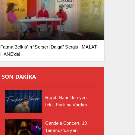
Fatma Belkıs’ın “Serseri Dalga” Sergisi İMALAT-
HANE’de!
SON DAKİKA
Ragıb Narin’den yeni
tekli: Farkına Vardım
Candela Concert, 19
Temmuz’da yeni