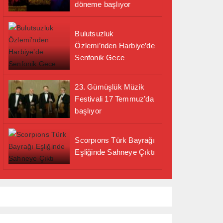
döneme başlıyor
Bulutsuzluk
Özlemi’nden Harbiye’de
Senfonik Gece
23. Gümüşlük Müzik
Festivali 17 Temmuz’da
başlıyor
Scorpıons Türk Bayrağı
Eşliğinde Sahneye Çıktı