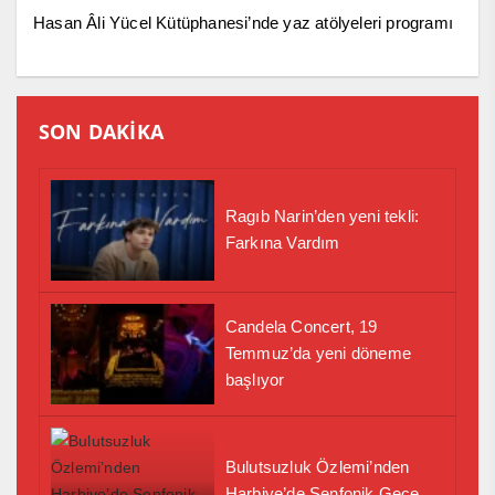
Hasan Âli Yücel Kütüphanesi’nde yaz atölyeleri programı
SON DAKİKA
Ragıb Narin’den yeni tekli:
Farkına Vardım
Candela Concert, 19
Temmuz’da yeni döneme
başlıyor
Bulutsuzluk Özlemi’nden
Harbiye’de Senfonik Gece