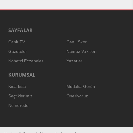
SAYFALAR
Canlı TV
Canlı Skor
Gazeteler
Namaz Vakitleri
Nöbetçi Eczaneler
Yazarlar
KURUMSAL
Kısa kısa
Mutlaka Görün
Seçtiklerimiz
Öneriyoruz
Ne nerede