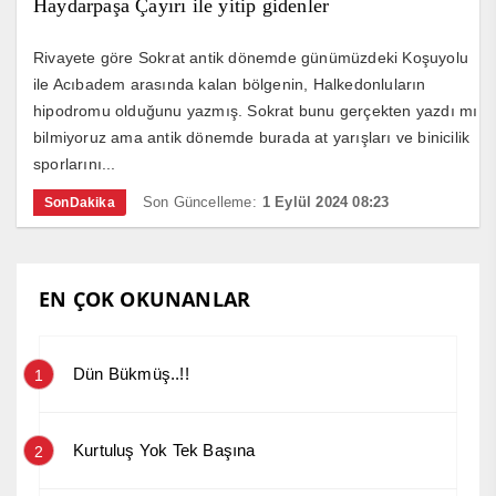
Haydarpaşa Çayırı ile yitip gidenler
Rivayete göre Sokrat antik dönemde günümüzdeki Koşuyolu
ile Acıbadem arasında kalan bölgenin, Halkedonluların
hipodromu olduğunu yazmış. Sokrat bunu gerçekten yazdı mı
bilmiyoruz ama antik dönemde burada at yarışları ve binicilik
sporlarını...
Son Güncelleme:
1 Eylül 2024 08:23
SonDakika
EN ÇOK OKUNANLAR
Dün Bükmüş..!!
1
Kurtuluş Yok Tek Başına
2