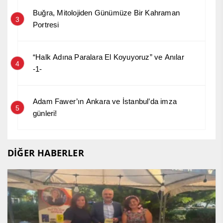
Buğra, Mitolojiden Günümüze Bir Kahraman
3
Portresi
“Halk Adına Paralara El Koyuyoruz” ve Anılar
4
-1-
Adam Fawer’ın Ankara ve İstanbul’da imza
5
günleri!
DİĞER HABERLER