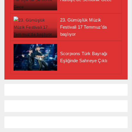
23. Gümüşlük Müzik
Festivali 17 Temmuz’da
başlıyor
Scorpıons Türk Bayrağı
Eşliğinde Sahneye Çıktı