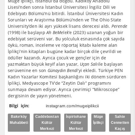
Müge İplikçi, İstanbul’da doğdu. Kadıköy Anadolu
Lisesi’nden sonra İstanbul Üniversitesi İngiliz Dili ve
Edebiyatı Bölümü’nü bitirdi. İstanbul Üniversitesi Kadın
Sorunları ve Araştırma Bölümü’nden ve The Ohio State
University’den iki ayrı yüksek lisans derecesi aldı.
Perende
(1998) ile başlayıp
Ah BeMelek
’e (2023) uzanan yoğun bir
edebiyat serüveni var. Bu yolculuk esnasında çok sayıda
öykü, roman, inceleme ve röportaj kitabı kaleme alan
İplikçi’nin kitapları bugüne kadar birçok dile çevrildi ve
ödüller kazandı. Ayrıca çocuk ve gençler için de
yazmaktan büyük keyif alan yazar,
Uçan Salı
ile başlayan
serüvenine en son
Günaydın Bendi
’yi ekledi. Türkiye PEN
Kadın Yazarlar Komitesi başkanlığını iki dönem sürdüren
İplikçi, Medyascope TV’de “Zeytin Dalı” programını
sunmaya devam ediyor. Ayrıca çevrimiçi “Mikroscope”
dergisinin de yayın yönetmeni.
Bilgi için:
instagram.com/mugeiplikcii
Bakırköy
Caddebostan
İspirtohane
Müge
Sahte
Muhabbeti
Kültür
Kültür
İplikçi
Cennetten
Merkezi
Merkezi
Kaçış