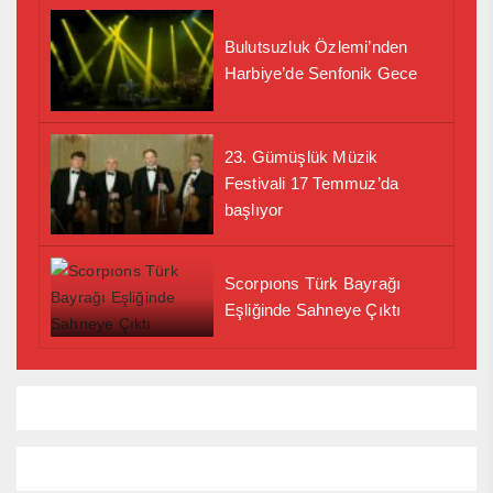
Bulutsuzluk Özlemi’nden
Harbiye’de Senfonik Gece
23. Gümüşlük Müzik
Festivali 17 Temmuz’da
başlıyor
Scorpıons Türk Bayrağı
Eşliğinde Sahneye Çıktı