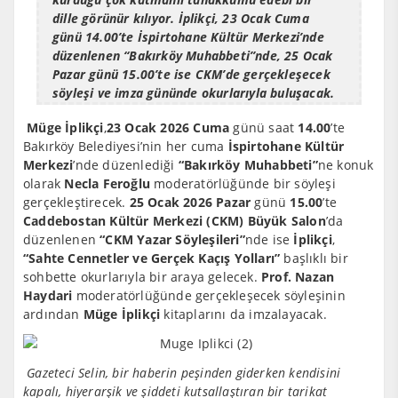
dille görünür kılıyor. İplikçi, 23 Ocak Cuma
günü 14.00’te İspirtohane Kültür Merkezi’nde
düzenlenen “Bakırköy Muhabbeti”nde, 25 Ocak
Pazar günü 15.00’te ise CKM’de gerçekleşecek
söyleşi ve imza gününde okurlarıyla buluşacak.
Müge İplikçi
,
23 Ocak 2026 Cuma
günü saat
14.00
’te
Bakırköy Belediyesi’nin her cuma
İspirtohane Kültür
Merkezi
’nde düzenlediği
“Bakırköy Muhabbeti”
ne konuk
olarak
Necla Feroğlu
moderatörlüğünde bir söyleşi
gerçekleştirecek.
25 Ocak 2026 Pazar
günü
15.00
’te
Caddebostan Kültür Merkezi (CKM) Büyük Salon
’da
düzenlenen
“CKM Yazar Söyleşileri”
nde ise
İplikçi
,
“Sahte Cennetler ve Gerçek Kaçış Yolları”
başlıklı bir
sohbette okurlarıyla bir araya gelecek.
Prof. Nazan
Haydari
moderatörlüğünde gerçekleşecek söyleşinin
ardından
Müge İplikçi
kitaplarını da imzalayacak.
Gazeteci Selin, bir haberin peşinden giderken kendisini
kapalı, hiyerarşik ve şiddeti kutsallaştıran bir tarikat