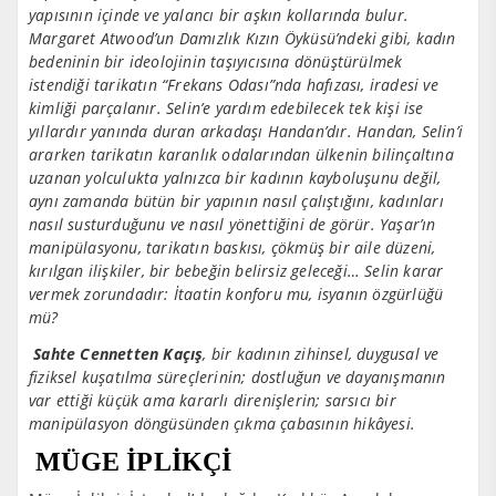
yapısının içinde ve yalancı bir aşkın kollarında bulur.
Margaret Atwood’un Damızlık Kızın Öyküsü’ndeki gibi, kadın
bedeninin bir ideolojinin taşıyıcısına dönüştürülmek
istendiği tarikatın “Frekans Odası”nda hafızası, iradesi ve
kimliği parçalanır. Selin’e yardım edebilecek tek kişi ise
yıllardır yanında duran arkadaşı Handan’dır. Handan, Selin’i
ararken tarikatın karanlık odalarından ülkenin bilinçaltına
uzanan yolculukta yalnızca bir kadının kayboluşunu değil,
aynı zamanda bütün bir yapının nasıl çalıştığını, kadınları
nasıl susturduğunu ve nasıl yönettiğini de görür. Yaşar’ın
manipülasyonu, tarikatın baskısı, çökmüş bir aile düzeni,
kırılgan ilişkiler, bir bebeğin belirsiz geleceği… Selin karar
vermek zorundadır: İtaatin konforu mu, isyanın özgürlüğü
mü?
Sahte Cennetten Kaçış
, bir kadının zihinsel, duygusal ve
fiziksel kuşatılma süreçlerinin; dostluğun ve dayanışmanın
var ettiği küçük ama kararlı direnişlerin; sarsıcı bir
manipülasyon döngüsünden çıkma çabasının hikâyesi.
MÜGE İPLİKÇİ