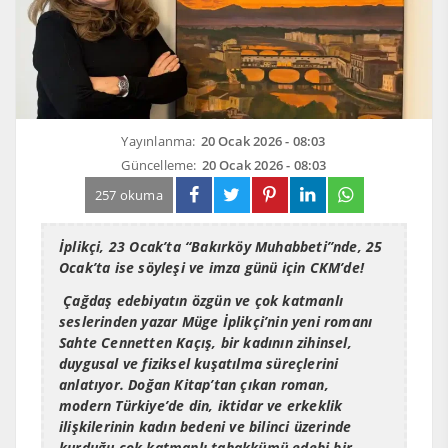
Yayınlanma:
20 Ocak 2026 - 08:03
Güncelleme:
20 Ocak 2026 - 08:03
257 okuma
İplikçi, 23 Ocak’ta “Bakırköy Muhabbeti”nde, 25
Ocak’ta ise söyleşi ve imza günü için CKM’de!
Çağdaş edebiyatın özgün ve çok katmanlı
seslerinden yazar Müge İplikçi’nin yeni romanı
Sahte Cennetten Kaçış
, bir kadının zihinsel,
duygusal ve fiziksel kuşatılma süreçlerini
anlatıyor. Doğan Kitap’tan çıkan roman,
modern Türkiye’de din, iktidar ve erkeklik
ilişkilerinin kadın bedeni ve bilinci üzerinde
kurduğu çok katmanlı tahakkümü edebi bir