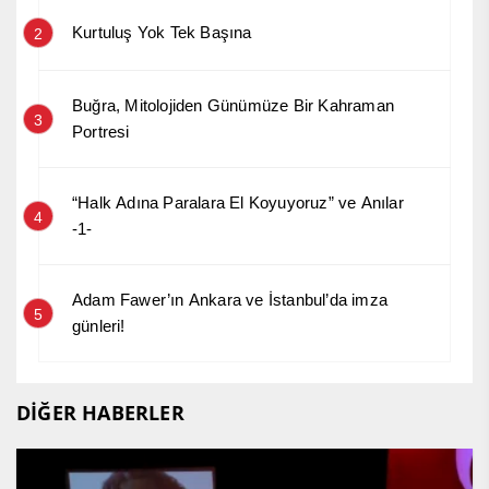
Kurtuluş Yok Tek Başına
2
Buğra, Mitolojiden Günümüze Bir Kahraman
3
Portresi
“Halk Adına Paralara El Koyuyoruz” ve Anılar
4
-1-
Adam Fawer’ın Ankara ve İstanbul’da imza
5
günleri!
DİĞER HABERLER