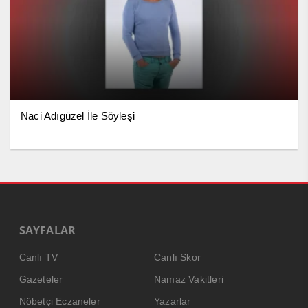
Naci Adıgüzel İle Söyleşi
SAYFALAR
Canlı TV
Canlı Skor
Gazeteler
Namaz Vakitleri
Nöbetçi Eczaneler
Yazarlar