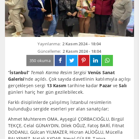
Yayınlanma:
2 Kasım 2024 - 18:04
Güncelleme:
2 Kasım 2024 - 18:04
350 okuma
“
İstanbul
”
Temalı Karma Resim Sergisi
Venüs Sanat
Galerisi
’nde açıldı. Çok sayıda davetlinin katılımıyla açılışı
gerçekleşen sergi
13 Kasım
tarihine kadar
Pazar
ve
Salı
günleri hariç her gün gezilebilecek.
Farklı disiplinlerde çalışılmış İstanbul resimlerin
bulunduğu sergide eserleri yer alan sanatçılar;
Ahmet Muhterem OMA, Ayşegül ÇORBACIOĞLU, Birgül
TEKÇE, Celal GÜNAYDIN, Dilek OĞUZ, Fatoş BARİ, Fitnat
DODANLI, Gülcan YILMAZER, Hicran ALİOĞLU, Mücella
BALYEMEZ, Natali AYDAR, Neval GÜLER, Tanya