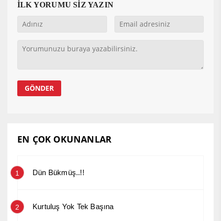
İLK YORUMU SİZ YAZIN
EN ÇOK OKUNANLAR
Dün Bükmüş..!!
1
Kurtuluş Yok Tek Başına
2