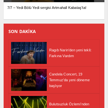
7/7 – Yedi Bölü Yedi sergisi Artmahall Kabataş’ta!
SON DAKİKA
Ragıb Narin’den yeni tekli:
Farkına Vardım
Candela Concert, 19
Temmuz’da yeni döneme
başlıyor
Bulutsuzluk Özlemi’nden