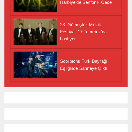
Harbiye’de Senfonik Gece
23. Gümüşlük Müzik
Festivali 17 Temmuz’da
başlıyor
Scorpıons Türk Bayrağı
Eşliğinde Sahneye Çıktı