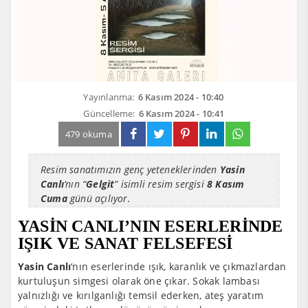
Yayınlanma:
6 Kasım 2024 - 10:40
Güncelleme:
6 Kasım 2024 - 10:41
479 okuma
Resim sanatımızın genç yeteneklerinden
Yasin
Canlı
‘nın “
Gelgit
” isimli resim sergisi
8 Kasım
Cuma
günü açılıyor.
YASİN CANLI’NIN ESERLERİNDE
IŞIK VE SANAT FELSEFESİ
Yasin Canlı
‘nın eserlerinde ışık, karanlık ve çıkmazlardan
kurtuluşun simgesi olarak öne çıkar. Sokak lambası
yalnızlığı ve kırılganlığı temsil ederken, ateş yaratım