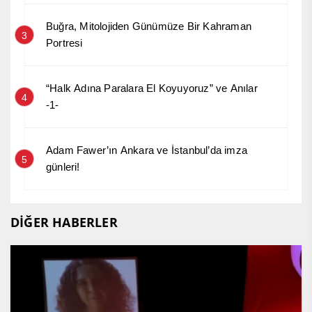
Buğra, Mitolojiden Günümüze Bir Kahraman
3
Portresi
“Halk Adına Paralara El Koyuyoruz” ve Anılar
4
-1-
Adam Fawer’ın Ankara ve İstanbul’da imza
5
günleri!
DİĞER HABERLER