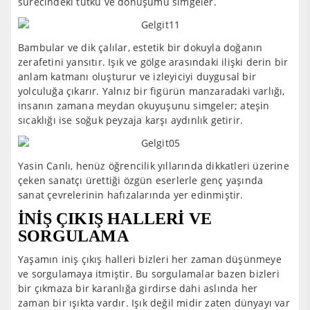
sürecindeki tutku ve dönüşümü simgeler.
Bambular ve dik çalılar, estetik bir dokuyla doğanın
zerafetini yansıtır. Işık ve gölge arasındaki ilişki derin bir
anlam katmanı oluşturur ve izleyiciyi duygusal bir
yolculuğa çıkarır. Yalnız bir figürün manzaradaki varlığı,
insanın zamana meydan okuyuşunu simgeler; ateşin
sıcaklığı ise soğuk peyzaja karşı aydınlık getirir.
Yasin Canlı, henüz öğrencilik yıllarında dikkatleri üzerine
çeken sanatçı ürettiği özgün eserlerle genç yaşında
sanat çevrelerinin hafızalarında yer edinmiştir.
İNİŞ ÇIKIŞ HALLERİ VE
SORGULAMA
Yaşamın iniş çıkış halleri bizleri her zaman düşünmeye
ve sorgulamaya itmiştir. Bu sorgulamalar bazen bizleri
bir çıkmaza bir karanlığa girdirse dahi aslında her
zaman bir ışıkta vardır. Işık değil midir zaten dünyayı var