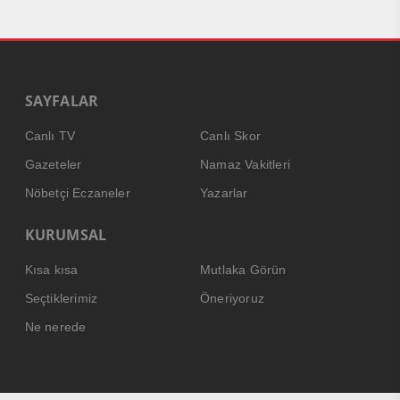
SAYFALAR
Canlı TV
Canlı Skor
Gazeteler
Namaz Vakitleri
Nöbetçi Eczaneler
Yazarlar
KURUMSAL
Kısa kısa
Mutlaka Görün
Seçtiklerimiz
Öneriyoruz
Ne nerede