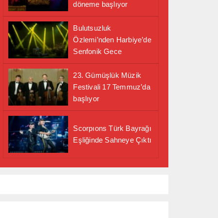
döneme başlıyor
Bulutsuzluk
Özlemi’nden Harbiye’de
Senfonik Gece
23. Gümüşlük Müzik
Festivali 17 Temmuz’da
başlıyor
Scorpıons Türk Bayrağı
Eşliğinde Sahneye Çıktı