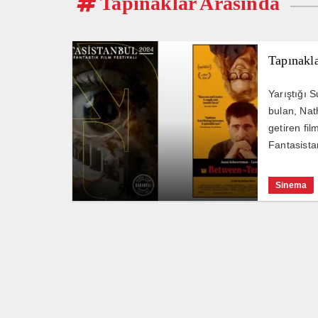
Tapınaklar Arasında
Tapınakla
Yarıştığı S
bulan, Nat
getiren fi
Fantasista
Sinema