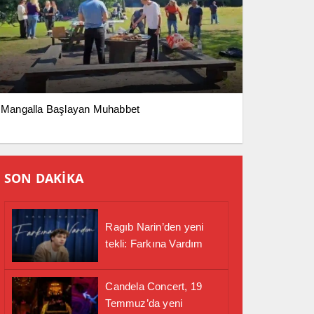
Mangalla Başlayan Muhabbet
SON DAKİKA
Ragıb Narin’den yeni
tekli: Farkına Vardım
Candela Concert, 19
Temmuz’da yeni