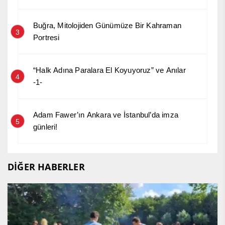
Buğra, Mitolojiden Günümüze Bir Kahraman
3
Portresi
“Halk Adına Paralara El Koyuyoruz” ve Anılar
4
-1-
Adam Fawer’ın Ankara ve İstanbul’da imza
5
günleri!
DİĞER HABERLER