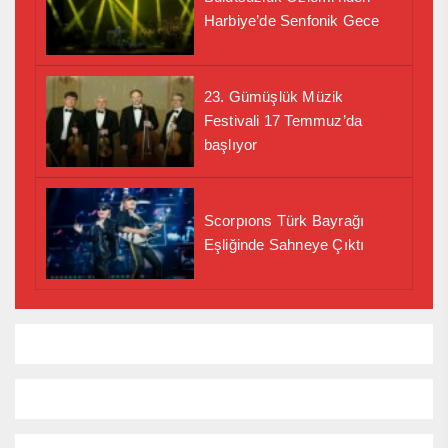
Harbiye’de Senfonik Gece
23. Gümüşlük Müzik
Festivali 17 Temmuz’da
başlıyor
Scorpıons Türk Bayrağı
Eşliğinde Sahneye Çıktı