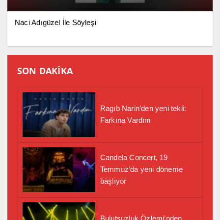
Naci Adıgüzel İle Söyleşi
SON DAKİKA
Ragıb Narin’den yeni tekli:
Farkına Vardım
Candela Concert, 19
Temmuz’da yeni döneme
başlıyor
Bulutsuzluk Özlemi’nden