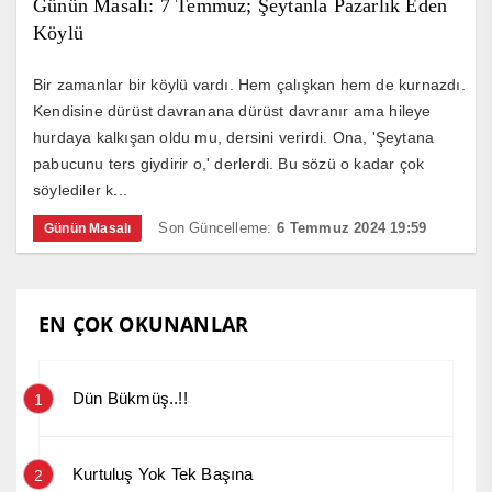
Günün Masalı: 7 Temmuz; Şeytanla Pazarlık Eden
Köylü
Bir zamanlar bir köylü vardı. Hem çalışkan hem de kurnazdı.
Kendisine dürüst davranana dürüst davranır ama hileye
hurdaya kalkışan oldu mu, dersini verirdi. Ona, 'Şeytana
pabucunu ters giydirir o,' derlerdi. Bu sözü o kadar çok
söylediler k...
Son Güncelleme:
6 Temmuz 2024 19:59
Günün Masalı
EN ÇOK OKUNANLAR
Dün Bükmüş..!!
1
Kurtuluş Yok Tek Başına
2