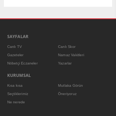
SAYFALAR
Canlı TV
Canlı Skor
Gazeteler
Namaz Vakitleri
Nöbetçi Eczaneler
Yazarlar
KURUMSAL
Kısa kısa
Mutlaka Görün
Seçtiklerimiz
Öneriyoruz
Ne nerede