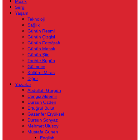
Müzik
Sergi
Yaşam
Teknoloji
Sağlık
Günün Resmi
Günün Çizgisi
Günün Fotoğrafı
Günün Masalı
Günün Şiiri
Tarihte Bugün
Gülmece
Kültürel Miras
Diğer
Yazarlar
Abdullah Gürgün
Cengiz Aldemir
Dursun Özden
Ertuğrul Bulut
Gazanfer Eryüksel
Dursun Sonyaz
Mehmet Ulusoy
Mustafa Günen
English