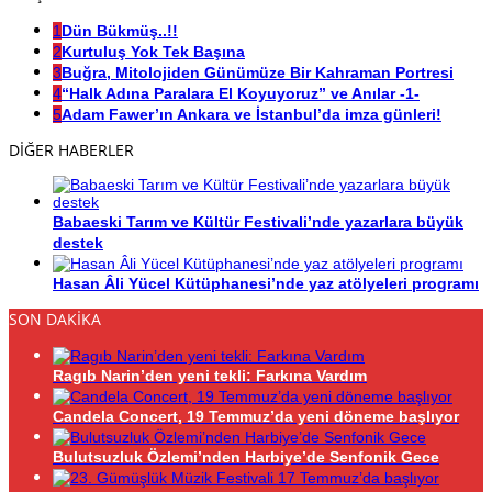
1
Dün Bükmüş..!!
2
Kurtuluş Yok Tek Başına
3
Buğra, Mitolojiden Günümüze Bir Kahraman Portresi
4
“Halk Adına Paralara El Koyuyoruz” ve Anılar -1-
5
Adam Fawer’ın Ankara ve İstanbul’da imza günleri!
DİĞER HABERLER
Babaeski Tarım ve Kültür Festivali’nde yazarlara büyük
destek
Hasan Âli Yücel Kütüphanesi’nde yaz atölyeleri programı
SON DAKİKA
Ragıb Narin’den yeni tekli: Farkına Vardım
Candela Concert, 19 Temmuz’da yeni döneme başlıyor
Bulutsuzluk Özlemi’nden Harbiye’de Senfonik Gece