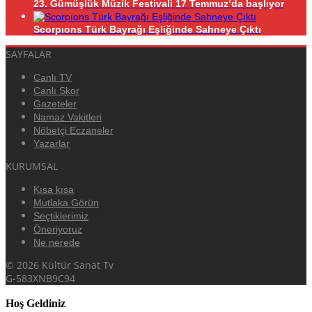
23. Gümüşlük Müzik Festivali 17 Temmuz’da başlıyor
Scorpıons Türk Bayrağı Eşliğinde Sahneye Çıktı
SAYFALAR
Canlı TV
Canlı Skor
Gazeteler
Namaz Vakitleri
Nöbetçi Eczaneler
Yazarlar
KURUMSAL
Kısa kısa
Mutlaka Görün
Seçtiklerimiz
Öneriyoruz
Ne nerede
© 2026 Kültür Sanat Tv
G-583XNB9C94
Hoş Geldiniz