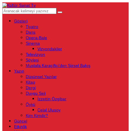
Gösteri
Tiyatro
Dans
Opera-Bale
Sinema
Vizyondakiler
Televizyon
Söyleşi
Mustafa Karaçiftçi’den Şiirsel Bakış
Yazın
Düşünsel Yazılar
Kitap
Dergi
Duygu Seli
İzzettin Özgibar
Öykü
Celal Ulusoy
Kim Kimdir?
Güncel
Etkinlik