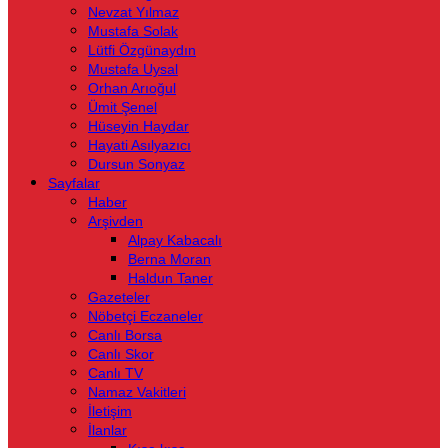
Nevzat Yılmaz
Mustafa Solak
Lütfi Özgünaydın
Mustafa Uysal
Orhan Arıoğul
Ümit Şenel
Hüseyin Haydar
Hayati Asılyazıcı
Dursun Sonyaz
Sayfalar
Haber
Arşivden
Alpay Kabacalı
Berna Moran
Haldun Taner
Gazeteler
Nöbetçi Eczaneler
Canlı Borsa
Canlı Skor
Canlı TV
Namaz Vakitleri
İletişim
İlanlar