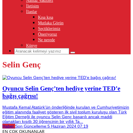
Namaz Vakitleri
İletişim
İlanlar
Kısa kısa
Mutlaka Görün
Seçtiklerimiz
Öneriyoruz
Ne nerede
Künye
Selin Genç
Oyuncu Selin Genç’ten hediye yerine TED’e
bağış çağrısı!
Mustafa Kemal Atatürk'ün önderliğinde kurulan ve Cumhuriyetimizin
eğitim alanında faaliyet gösteren ilk sivil toplum kuruluşu olan Türk
Eğitim Derneği ile oyuncu Selin Genç başarılı ancak maddi
olanakları kısıtlı 30 öğrencinin bir yıllık Ta...
Haber
Son Güncelleme:
5 Haziran 2024 07:19
EN ÇOK OKUNANLAR