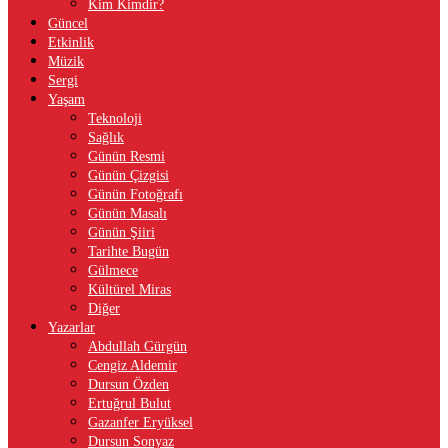
Kim Kimdir?
Güncel
Etkinlik
Müzik
Sergi
Yaşam
Teknoloji
Sağlık
Günün Resmi
Günün Çizgisi
Günün Fotoğrafı
Günün Masalı
Günün Şiiri
Tarihte Bugün
Gülmece
Kültürel Miras
Diğer
Yazarlar
Abdullah Gürgün
Cengiz Aldemir
Dursun Özden
Ertuğrul Bulut
Gazanfer Eryüksel
Dursun Sonyaz