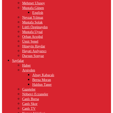
Mehmet Ulusoy
Mustafa Günen
English
Nevzat Yılmaz
Mustafa Solak
Lütfi Özgünaydın
Mustafa Uysal
Orhan Arıoğul
Ümit Şenel
Hüseyin Haydar
Hayati Asılyazıcı
Dursun Sonyaz
Sayfalar
Haber
Arşivden
Alpay Kabacalı
Berna Moran
Haldun Taner
Gazeteler
Nöbetçi Eczaneler
Canlı Borsa
Canlı Skor
Canlı TV