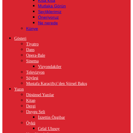
Kısa kısa
Mutlaka Görün
Seçtiklerimiz
Öneriyoruz
Ne nerede
Künye
Gösteri
Tiyatro
Dans
Opera-Bale
Sinema
Vizyondakiler
Televizyon
Söyleşi
Mustafa Karaçiftçi’den Şiirsel Bakış
Yazın
Düşünsel Yazılar
Kitap
Dergi
Duygu Seli
İzzettin Özgibar
Öykü
Celal Ulusoy