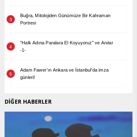
Buğra, Mitolojiden Günümüze Bir Kahraman
3
Portresi
“Halk Adına Paralara El Koyuyoruz” ve Anılar
4
-1-
Adam Fawer’ın Ankara ve İstanbul’da imza
5
günleri!
DİĞER HABERLER