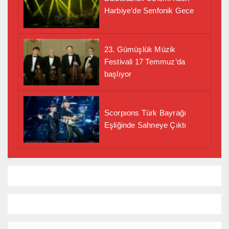
Harbiye’de Senfonik Gece
23. Gümüşlük Müzik
Festivali 17 Temmuz’da
başlıyor
Scorpıons Türk Bayrağı
Eşliğinde Sahneye Çıktı