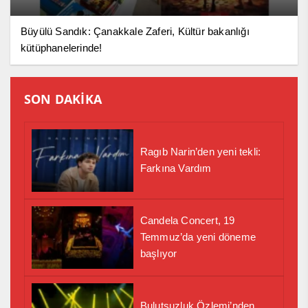
Büyülü Sandık: Çanakkale Zaferi, Kültür bakanlığı
kütüphanelerinde!
SON DAKİKA
Ragıb Narin’den yeni tekli:
Farkına Vardım
Candela Concert, 19
Temmuz’da yeni döneme
başlıyor
Bulutsuzluk Özlemi’nden