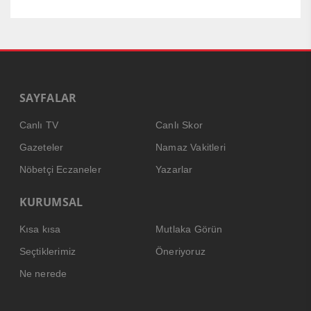
SAYFALAR
Canlı TV
Canlı Skor
Gazeteler
Namaz Vakitleri
Nöbetçi Eczaneler
Yazarlar
KURUMSAL
Kısa kısa
Mutlaka Görün
Seçtiklerimiz
Öneriyoruz
Ne nerede