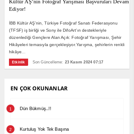
Kültür AŞ’nin Fotoğraf Yarışması Başvuruları Devam
Ediyor!
İBB Kültür AŞ’nin, Türkiye Fotoğraf Sanatı Federasyonu
(TFSF) iş birliği ve Sony ile DifoArt’ın destekleriyle
düzenlediği Gençlere Alan Açık: Fotoğraf Yarışması, Şehir
Hikâyeleri temasıyla gerçekleşiyor.Yarışma, şehirlerin renkli
hikâye...
Son Güncelleme:
23 Kasım 2024 07:17
Etkinlik
EN ÇOK OKUNANLAR
Dün Bükmüş..!!
1
Kurtuluş Yok Tek Başına
2