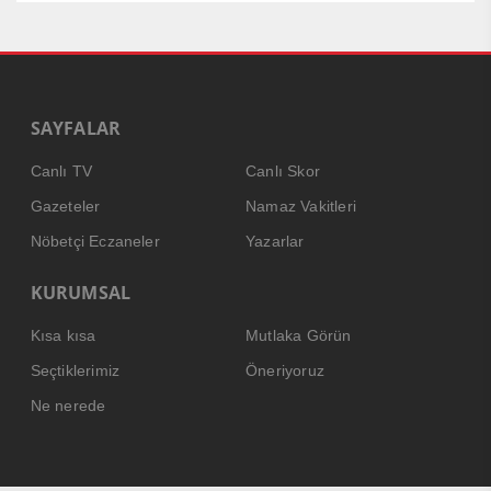
SAYFALAR
Canlı TV
Canlı Skor
Gazeteler
Namaz Vakitleri
Nöbetçi Eczaneler
Yazarlar
KURUMSAL
Kısa kısa
Mutlaka Görün
Seçtiklerimiz
Öneriyoruz
Ne nerede