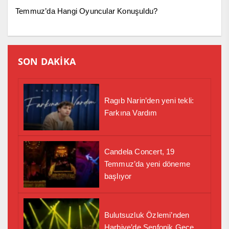
Temmuz’da Hangi Oyuncular Konuşuldu?
SON DAKİKA
Ragıb Narin’den yeni tekli:
Farkına Vardım
Candela Concert, 19
Temmuz’da yeni döneme
başlıyor
Bulutsuzluk Özlemi’nden
Harbiye’de Senfonik Gece