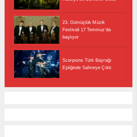
23. Gümüşlük Müzik
Festivali 17 Temmuz’da
başlıyor
Scorpıons Türk Bayrağı
Eşliğinde Sahneye Çıktı