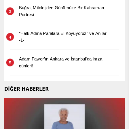
Buğra, Mitolojiden Günümüze Bir Kahraman
3
Portresi
“Halk Adına Paralara El Koyuyoruz” ve Anılar
4
-1-
Adam Fawer’ın Ankara ve İstanbul’da imza
5
günleri!
DİĞER HABERLER