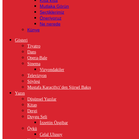
Kısa kısa
Mutlaka Görün
Seçtiklerimiz
Öneriyoruz
Ne nerede
Künye
Gösteri
Tiyatro
Dans
Opera-Bale
Sinema
Vizyondakiler
Televizyon
Söyleşi
Mustafa Karaçiftçi’den Şiirsel Bakış
Yazın
Düşünsel Yazılar
Kitap
Dergi
Duygu Seli
İzzettin Özgibar
Öykü
Celal Ulusoy