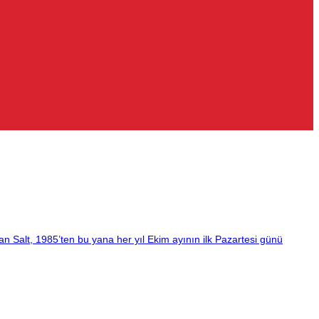
 Salt, 1985’ten bu yana her yıl Ekim ayının ilk Pazartesi günü