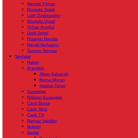
Nevzat Yılmaz
Mustafa Solak
Lütfi Özgünaydın
Mustafa Uysal
Orhan Arıoğul
Ümit Şenel
Hüseyin Haydar
Hayati Asılyazıcı
Dursun Sonyaz
Sayfalar
Haber
Arşivden
Alpay Kabacalı
Berna Moran
Haldun Taner
Gazeteler
Nöbetçi Eczaneler
Canlı Borsa
Canlı Skor
Canlı TV
Namaz Vakitleri
İletişim
İlanlar