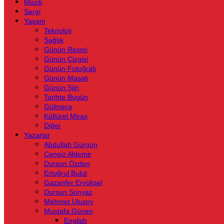
Müzik
Sergi
Yaşam
Teknoloji
Sağlık
Günün Resmi
Günün Çizgisi
Günün Fotoğrafı
Günün Masalı
Günün Şiiri
Tarihte Bugün
Gülmece
Kültürel Miras
Diğer
Yazarlar
Abdullah Gürgün
Cengiz Aldemir
Dursun Özden
Ertuğrul Bulut
Gazanfer Eryüksel
Dursun Sonyaz
Mehmet Ulusoy
Mustafa Günen
English