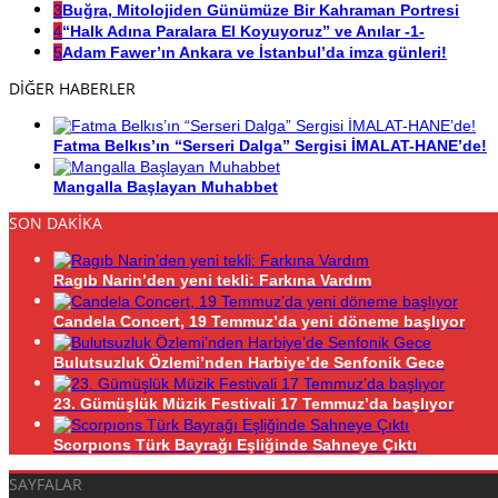
3
Buğra, Mitolojiden Günümüze Bir Kahraman Portresi
4
“Halk Adına Paralara El Koyuyoruz” ve Anılar -1-
5
Adam Fawer’ın Ankara ve İstanbul’da imza günleri!
DİĞER HABERLER
Fatma Belkıs’ın “Serseri Dalga” Sergisi İMALAT-HANE’de!
Mangalla Başlayan Muhabbet
SON DAKİKA
Ragıb Narin’den yeni tekli: Farkına Vardım
Candela Concert, 19 Temmuz’da yeni döneme başlıyor
Bulutsuzluk Özlemi’nden Harbiye’de Senfonik Gece
23. Gümüşlük Müzik Festivali 17 Temmuz’da başlıyor
Scorpıons Türk Bayrağı Eşliğinde Sahneye Çıktı
SAYFALAR