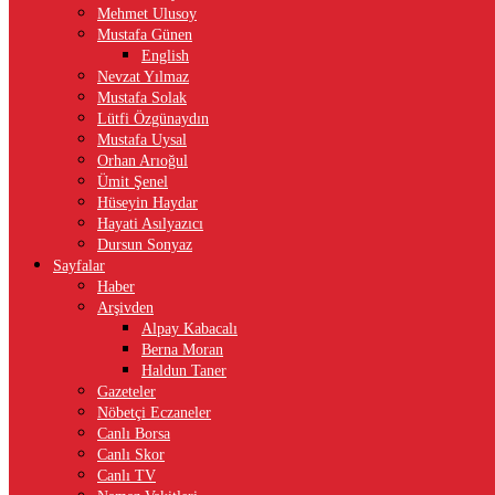
Mehmet Ulusoy
Mustafa Günen
English
Nevzat Yılmaz
Mustafa Solak
Lütfi Özgünaydın
Mustafa Uysal
Orhan Arıoğul
Ümit Şenel
Hüseyin Haydar
Hayati Asılyazıcı
Dursun Sonyaz
Sayfalar
Haber
Arşivden
Alpay Kabacalı
Berna Moran
Haldun Taner
Gazeteler
Nöbetçi Eczaneler
Canlı Borsa
Canlı Skor
Canlı TV