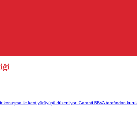
iği
 konuşma ile kent yürüyüşü düzenliyor. Garanti BBVA tarafından kurulan