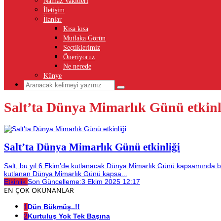
Namaz Vakitleri
İletişim
İlanlar
Kısa kısa
Mutlaka Görün
Seçtiklerimiz
Öneriyoruz
Ne nerede
Künye
Salt’ta Dünya Mimarlık Günü etkinl
Salt’ta Dünya Mimarlık Günü etkinliği
Salt, bu yıl 6 Ekim’de kutlanacak Dünya Mimarlık Günü kapsamında bir
kutlanan Dünya Mimarlık Günü kapsa...
Etkinlik
Son Güncelleme:
3 Ekim 2025 12:17
EN ÇOK OKUNANLAR
1
Dün Bükmüş..!!
2
Kurtuluş Yok Tek Başına