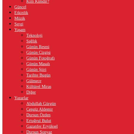
Kim Kimdir?
Güncel
Etkinlik
Müzik
Sergi
Yaşam
Teknoloji
Sağlık
Günün Resmi
Günün Çizgisi
Günün Fotoğrafı
Günün Masalı
Günün Şiiri
Tarihte Bugün
Gülmece
Kültürel Miras
Diğer
Yazarlar
Abdullah Gürgün
Cengiz Aldemir
Dursun Özden
Ertuğrul Bulut
Gazanfer Eryüksel
Dursun Sonyaz