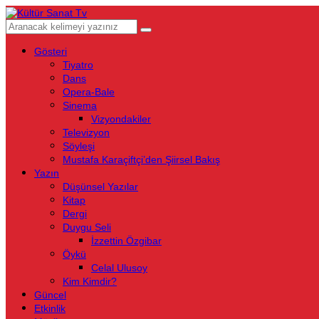
Gösteri
Tiyatro
Dans
Opera-Bale
Sinema
Vizyondakiler
Televizyon
Söyleşi
Mustafa Karaçiftçi’den Şiirsel Bakış
Yazın
Düşünsel Yazılar
Kitap
Dergi
Duygu Seli
İzzettin Özgibar
Öykü
Celal Ulusoy
Kim Kimdir?
Güncel
Etkinlik