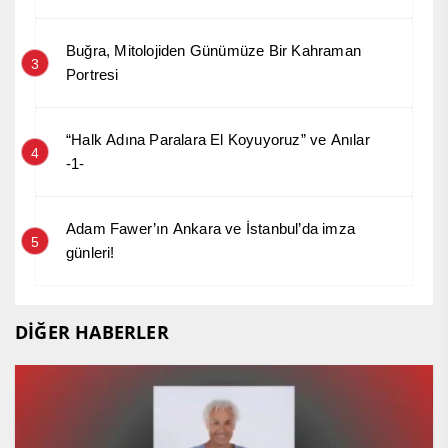
Buğra, Mitolojiden Günümüze Bir Kahraman
3
Portresi
“Halk Adına Paralara El Koyuyoruz” ve Anılar
4
-1-
Adam Fawer’ın Ankara ve İstanbul’da imza
5
günleri!
DİĞER HABERLER