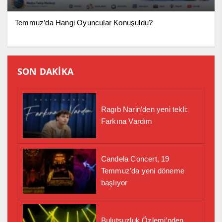
Temmuz’da Hangi Oyuncular Konuşuldu?
SON DAKİKA
Ragıb Narin’den yeni tekli:
Farkına Vardım
Candela Concert, 19
Temmuz’da yeni döneme
başlıyor
Bulutsuzluk Özlemi’nden