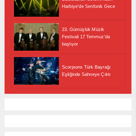
Harbiye’de Senfonik Gece
23. Gümüşlük Müzik
Festivali 17 Temmuz’da
başlıyor
Scorpıons Türk Bayrağı
Eşliğinde Sahneye Çıktı