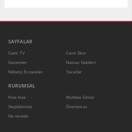
SAYFALAR
Canlı TV
Canlı Skor
Gazeteler
Namaz Vakitleri
Nöbetçi Eczaneler
Yazarlar
KURUMSAL
Kısa kısa
Mutlaka Görün
Seçtiklerimiz
Öneriyoruz
Ne nerede