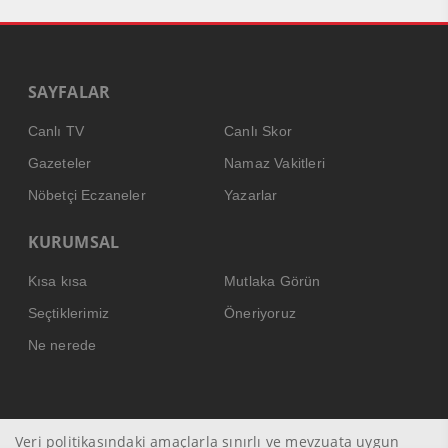
SAYFALAR
Canlı TV
Canlı Skor
Gazeteler
Namaz Vakitleri
Nöbetçi Eczaneler
Yazarlar
KURUMSAL
Kısa kısa
Mutlaka Görün
Seçtiklerimiz
Öneriyoruz
Ne nerede
Veri politikasındaki amaçlarla sınırlı ve mevzuata uygun