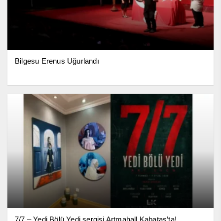
Bilgesu Erenus Uğurlandı
7/7 – Yedi Bölü Yedi sergisi Artmahall Kabataş’ta!