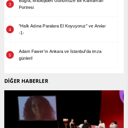
Buğra, Mitolojiden Günümüze Bir Kahraman
3
Portresi
“Halk Adına Paralara El Koyuyoruz” ve Anılar
4
-1-
Adam Fawer’ın Ankara ve İstanbul’da imza
5
günleri!
DİĞER HABERLER