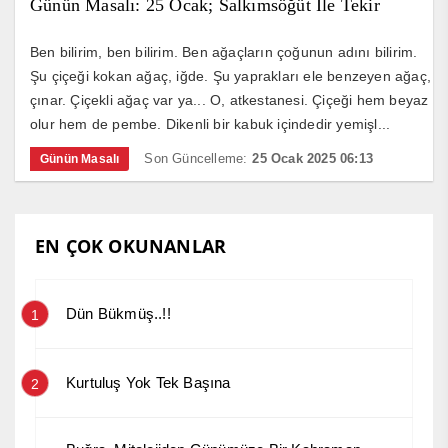
Günün Masalı: 25 Ocak; Salkımsöğüt İle Tekir
Ben bilirim, ben bilirim. Ben ağaçların çoğunun adını bilirim.
Şu çiçeği kokan ağaç, iğde. Şu yaprakları ele benzeyen ağaç,
çınar. Çiçekli ağaç var ya... O, atkestanesi. Çiçeği hem beyaz
olur hem de pembe. Dikenli bir kabuk içindedir yemişl...
Son Güncelleme:
25 Ocak 2025 06:13
Günün Masalı
EN ÇOK OKUNANLAR
Dün Bükmüş..!!
1
Kurtuluş Yok Tek Başına
2