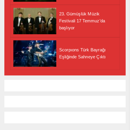
23. Gümüşlük Müzik
Festivali 17 Temmuz’da
başlıyor
Scorpıons Türk Bayrağı
Eşliğinde Sahneye Çıktı