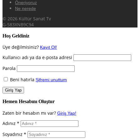
Öneriyoruz
Ne nerede
© 2026 Kültür Sanat Tv
G-583XNB9C94
Hoş Geldiniz
Üye değilmisiniz?
Kayıt Ol!
Kullanıcı adı ya da e-posta adresi
Parola
Beni hatırla
Şifremi unuttum
Hemen Hesabını Oluştur
Zaten bir hesabın mı var?
Giriş Yap!
Adınız *
Soyadınız *