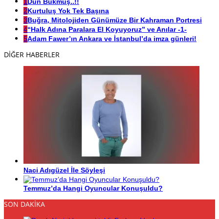
1
Dün Bükmüş..!!
2
Kurtuluş Yok Tek Başına
3
Buğra, Mitolojiden Günümüze Bir Kahraman Portresi
4
“Halk Adına Paralara El Koyuyoruz” ve Anılar -1-
5
Adam Fawer’ın Ankara ve İstanbul’da imza günleri!
DİĞER HABERLER
Naci Adıgüzel İle Söyleşi
Temmuz’da Hangi Oyuncular Konuşuldu?
SON DAKİKA