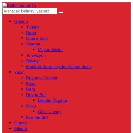
Gösteri
Tiyatro
Dans
Opera-Bale
Sinema
Vizyondakiler
Televizyon
Söyleşi
Mustafa Karaçiftçi’den Şiirsel Bakış
Yazın
Düşünsel Yazılar
Kitap
Dergi
Duygu Seli
İzzettin Özgibar
Öykü
Celal Ulusoy
Kim Kimdir?
Güncel
Etkinlik