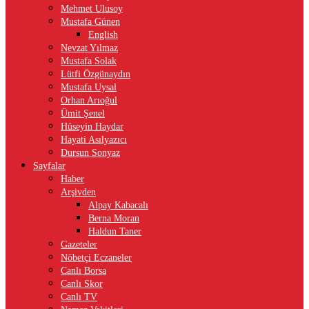
Mehmet Ulusoy
Mustafa Günen
English
Nevzat Yılmaz
Mustafa Solak
Lütfi Özgünaydın
Mustafa Uysal
Orhan Arıoğul
Ümit Şenel
Hüseyin Haydar
Hayati Asılyazıcı
Dursun Sonyaz
Sayfalar
Haber
Arşivden
Alpay Kabacalı
Berna Moran
Haldun Taner
Gazeteler
Nöbetçi Eczaneler
Canlı Borsa
Canlı Skor
Canlı TV