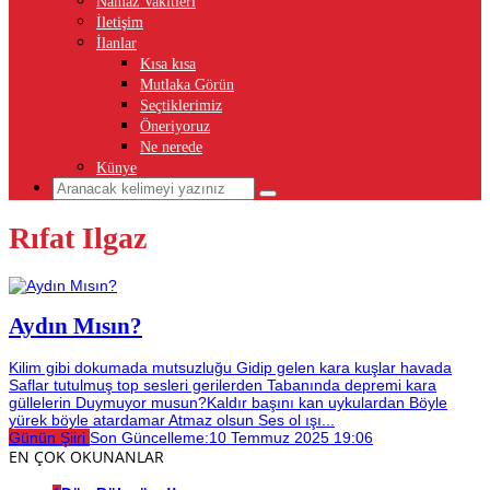
Namaz Vakitleri
İletişim
İlanlar
Kısa kısa
Mutlaka Görün
Seçtiklerimiz
Öneriyoruz
Ne nerede
Künye
Rıfat Ilgaz
Aydın Mısın?
Kilim gibi dokumada mutsuzluğu Gidip gelen kara kuşlar havada
Saflar tutulmuş top sesleri gerilerden Tabanında depremi kara
güllelerin Duymuyor musun?Kaldır başını kan uykulardan Böyle
yürek böyle atardamar Atmaz olsun Ses ol ışı...
Günün Şiiri
Son Güncelleme:
10 Temmuz 2025 19:06
EN ÇOK OKUNANLAR