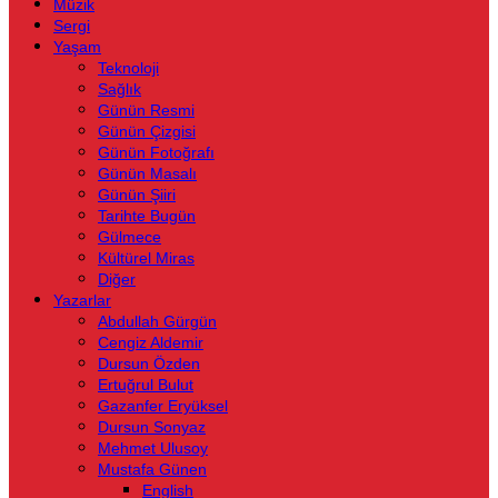
Müzik
Sergi
Yaşam
Teknoloji
Sağlık
Günün Resmi
Günün Çizgisi
Günün Fotoğrafı
Günün Masalı
Günün Şiiri
Tarihte Bugün
Gülmece
Kültürel Miras
Diğer
Yazarlar
Abdullah Gürgün
Cengiz Aldemir
Dursun Özden
Ertuğrul Bulut
Gazanfer Eryüksel
Dursun Sonyaz
Mehmet Ulusoy
Mustafa Günen
English