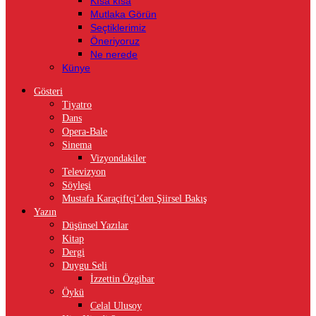
Kısa kısa
Mutlaka Görün
Seçtiklerimiz
Öneriyoruz
Ne nerede
Künye
Gösteri
Tiyatro
Dans
Opera-Bale
Sinema
Vizyondakiler
Televizyon
Söyleşi
Mustafa Karaçiftçi’den Şiirsel Bakış
Yazın
Düşünsel Yazılar
Kitap
Dergi
Duygu Seli
İzzettin Özgibar
Öykü
Celal Ulusoy