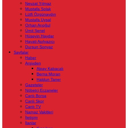
Nevzat Yılmaz
Mustafa Solak
Lütfi Özgünaydın
Mustafa Uysal
Orhan Arıoğul
Ümit Şenel
Hüseyin Haydar
Hayati Asılyazıcı
Dursun Sonyaz
Sayfalar
Haber
Arşivden
Alpay Kabacalı
Berna Moran
Haldun Taner
Gazeteler
Nöbetçi Eczaneler
Canlı Borsa
Canlı Skor
Canlı TV
Namaz Vakitleri
İletişim
İlanlar