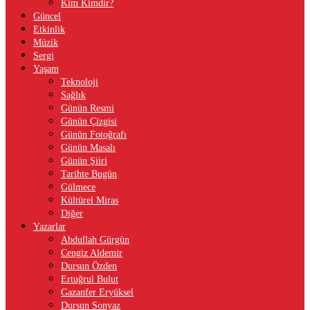
Kim Kimdir?
Güncel
Etkinlik
Müzik
Sergi
Yaşam
Teknoloji
Sağlık
Günün Resmi
Günün Çizgisi
Günün Fotoğrafı
Günün Masalı
Günün Şiiri
Tarihte Bugün
Gülmece
Kültürel Miras
Diğer
Yazarlar
Abdullah Gürgün
Cengiz Aldemir
Dursun Özden
Ertuğrul Bulut
Gazanfer Eryüksel
Dursun Sonyaz