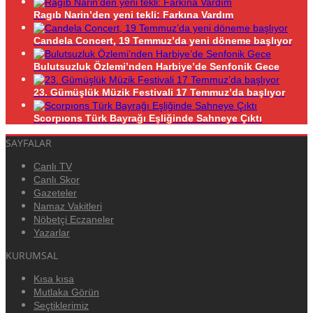
Ragıb Narin’den yeni tekli: Farkına Vardım
Candela Concert, 19 Temmuz’da yeni döneme başlıyor
Bulutsuzluk Özlemi’nden Harbiye’de Senfonik Gece
23. Gümüşlük Müzik Festivali 17 Temmuz’da başlıyor
Scorpıons Türk Bayrağı Eşliğinde Sahneye Çıktı
SAYFALAR
Canlı TV
Canlı Skor
Gazeteler
Namaz Vakitleri
Nöbetçi Eczaneler
Yazarlar
KURUMSAL
Kısa kısa
Mutlaka Görün
Seçtiklerimiz