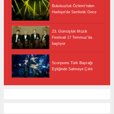
Bulutsuzluk Özlemi’nden
Harbiye’de Senfonik Gece
23. Gümüşlük Müzik
Festivali 17 Temmuz’da
başlıyor
Scorpıons Türk Bayrağı
Eşliğinde Sahneye Çıktı