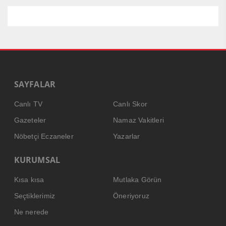
SAYFALAR
Canlı TV
Canlı Skor
Gazeteler
Namaz Vakitleri
Nöbetçi Eczaneler
Yazarlar
KURUMSAL
Kısa kısa
Mutlaka Görün
Seçtiklerimiz
Öneriyoruz
Ne nerede