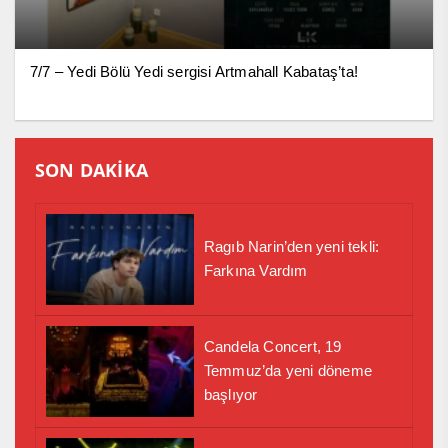
7/7 – Yedi Bölü Yedi sergisi Artmahall Kabataş’ta!
SON DAKİKA
Ragıb Narin’den yeni tekli:
Farkına Vardım
Candela Concert, 19
Temmuz’da yeni döneme
başlıyor