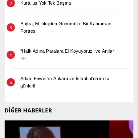
Kurtuluş Yok Tek Başına
2
Buğra, Mitolojiden Günümüze Bir Kahraman
3
Portresi
“Halk Adına Paralara El Koyuyoruz” ve Anılar
4
-1-
Adam Fawer’ın Ankara ve İstanbul’da imza
5
günleri!
DİĞER HABERLER