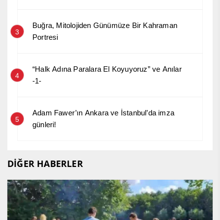
Buğra, Mitolojiden Günümüze Bir Kahraman
3
Portresi
“Halk Adına Paralara El Koyuyoruz” ve Anılar
4
-1-
Adam Fawer’ın Ankara ve İstanbul’da imza
5
günleri!
DİĞER HABERLER