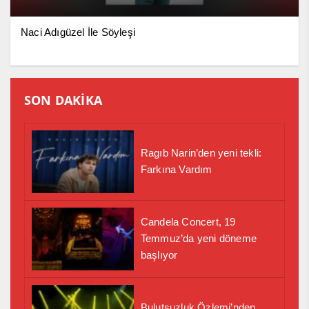
Naci Adıgüzel İle Söyleşi
SON DAKİKA
Ragıb Narin’den yeni tekli:
Farkına Vardım
Candela Concert, 19
Temmuz’da yeni döneme
başlıyor
Bulutsuzluk Özlemi’nden