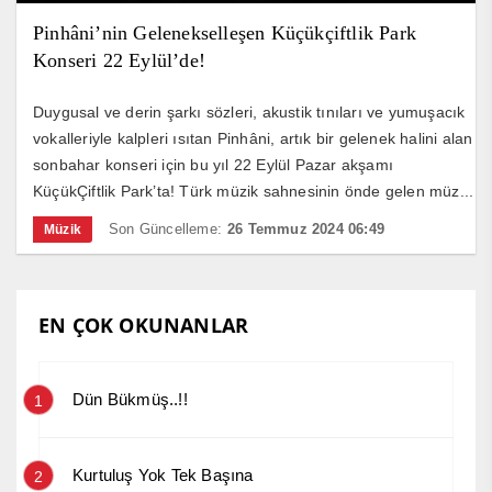
Pinhâni’nin Gelenekselleşen Küçükçiftlik Park
Konseri 22 Eylül’de!
Duygusal ve derin şarkı sözleri, akustik tınıları ve yumuşacık
vokalleriyle kalpleri ısıtan Pinhâni, artık bir gelenek halini alan
sonbahar konseri için bu yıl 22 Eylül Pazar akşamı
KüçükÇiftlik Park’ta! Türk müzik sahnesinin önde gelen müz...
Son Güncelleme:
26 Temmuz 2024 06:49
Müzik
EN ÇOK OKUNANLAR
Dün Bükmüş..!!
1
Kurtuluş Yok Tek Başına
2