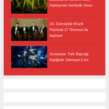
Harbiye’de Senfonik Gece
23. Gümüşlük Müzik
Festivali 17 Temmuz’da
başlıyor
Scorpıons Türk Bayrağı
Eşliğinde Sahneye Çıktı