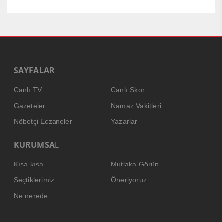
SAYFALAR
Canlı TV
Canlı Skor
Gazeteler
Namaz Vakitleri
Nöbetçi Eczaneler
Yazarlar
KURUMSAL
Kısa kısa
Mutlaka Görün
Seçtiklerimiz
Öneriyoruz
Ne nerede