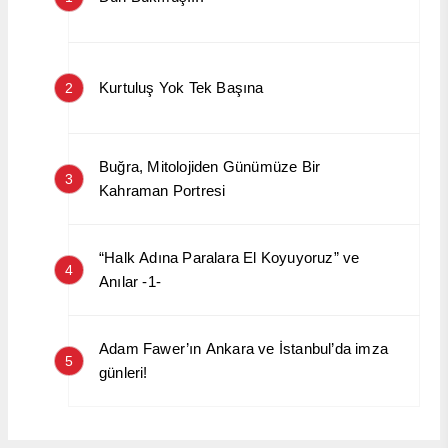
Kurtuluş Yok Tek Başına
2
Buğra, Mitolojiden Günümüze Bir
3
Kahraman Portresi
“Halk Adına Paralara El Koyuyoruz” ve
4
Anılar -1-
Adam Fawer’ın Ankara ve İstanbul’da imza
5
günleri!