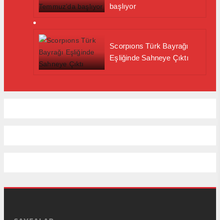
başlıyor
Scorpıons Türk Bayrağı
Eşliğinde Sahneye Çıktı