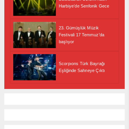
Harbiye’de Senfonik Gece
23. Gümüşlük Müzik
Festivali 17 Temmuz’da
başlıyor
Scorpıons Türk Bayrağı
Eşliğinde Sahneye Çıktı