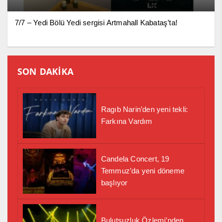
7/7 – Yedi Bölü Yedi sergisi Artmahall Kabataş’ta!
SON DAKİKA
Ragıb Narin’den yeni tekli:
Farkına Vardım
Candela Concert, 19
Temmuz’da yeni döneme
başlıyor
Bulutsuzluk Özlemi’nden