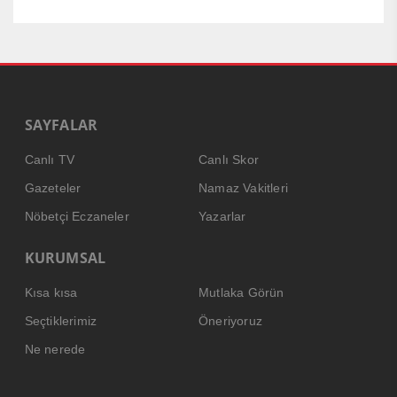
SAYFALAR
Canlı TV
Canlı Skor
Gazeteler
Namaz Vakitleri
Nöbetçi Eczaneler
Yazarlar
KURUMSAL
Kısa kısa
Mutlaka Görün
Seçtiklerimiz
Öneriyoruz
Ne nerede