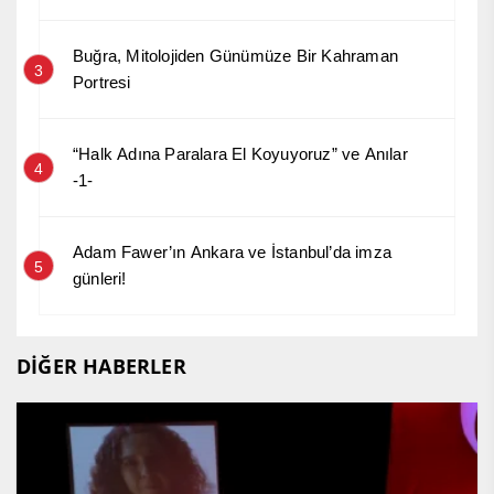
Buğra, Mitolojiden Günümüze Bir Kahraman
3
Portresi
“Halk Adına Paralara El Koyuyoruz” ve Anılar
4
-1-
Adam Fawer’ın Ankara ve İstanbul’da imza
5
günleri!
DİĞER HABERLER