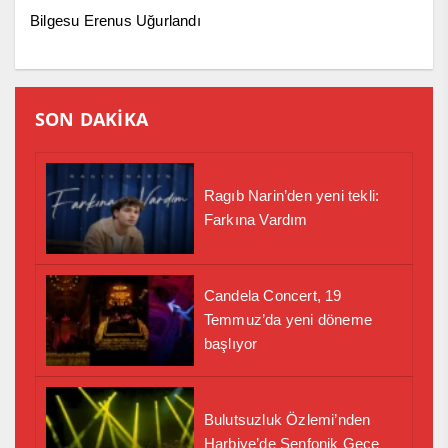
Bilgesu Erenus Uğurlandı
SON DAKİKA
Ragıb Narin’den yeni tekli:
Farkına Vardım
Candela Concert, 19
Temmuz’da yeni döneme
başlıyor
Bulutsuzluk Özlemi’nden
Harbiye’de Senfonik Gece