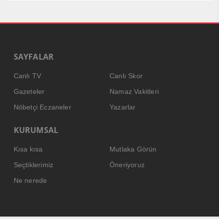
SAYFALAR
Canlı TV
Canlı Skor
Gazeteler
Namaz Vakitleri
Nöbetçi Eczaneler
Yazarlar
KURUMSAL
Kısa kısa
Mutlaka Görün
Seçtiklerimiz
Öneriyoruz
Ne nerede