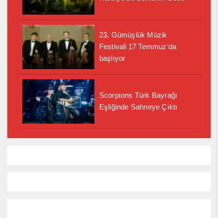
23. Gümüşlük Müzik
Festivali 17 Temmuz’da
başlıyor
Scorpıons Türk Bayrağı
Eşliğinde Sahneye Çıktı