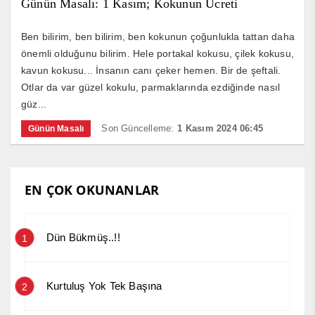
Günün Masalı: 1 Kasım; Kokunun Ücreti
Ben bilirim, ben bilirim, ben kokunun çoğunlukla tattan daha
önemli olduğunu bilirim. Hele portakal kokusu, çilek kokusu,
kavun kokusu... İnsanın canı çeker hemen. Bir de şeftali.
Otlar da var güzel kokulu, parmaklarında ezdiğinde nasıl
güz...
Son Güncelleme:
1 Kasım 2024 06:45
Günün Masalı
EN ÇOK OKUNANLAR
Dün Bükmüş..!!
1
Kurtuluş Yok Tek Başına
2