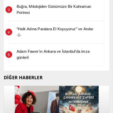
Buğra, Mitolojiden Günümüze Bir Kahraman
3
Portresi
“Halk Adına Paralara El Koyuyoruz” ve Anılar
4
-1-
Adam Fawer’ın Ankara ve İstanbul’da imza
5
günleri!
DİĞER HABERLER