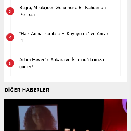
Buğra, Mitolojiden Günümüze Bir Kahraman
3
Portresi
“Halk Adına Paralara El Koyuyoruz” ve Anılar
4
-1-
Adam Fawer’ın Ankara ve İstanbul’da imza
5
günleri!
DİĞER HABERLER