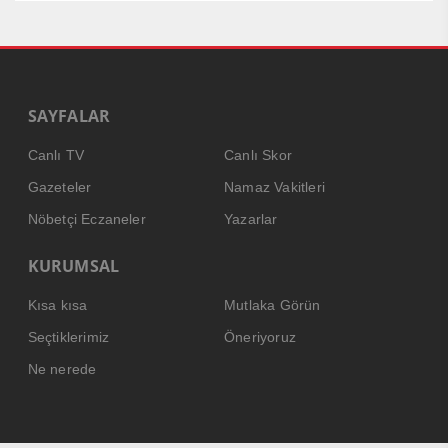
SAYFALAR
Canlı TV
Canlı Skor
Gazeteler
Namaz Vakitleri
Nöbetçi Eczaneler
Yazarlar
KURUMSAL
Kısa kısa
Mutlaka Görün
Seçtiklerimiz
Öneriyoruz
Ne nerede