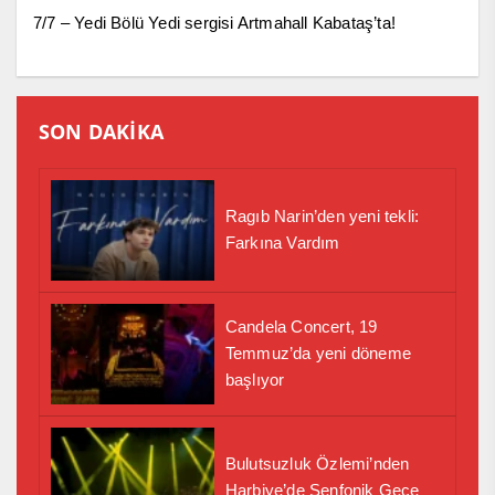
7/7 – Yedi Bölü Yedi sergisi Artmahall Kabataş’ta!
SON DAKİKA
Ragıb Narin’den yeni tekli:
Farkına Vardım
Candela Concert, 19
Temmuz’da yeni döneme
başlıyor
Bulutsuzluk Özlemi’nden
Harbiye’de Senfonik Gece