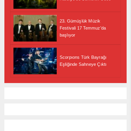
23. Gümüşlük Müzik
Festivali 17 Temmuz’da
başlıyor
Scorpıons Türk Bayrağı
Eşliğinde Sahneye Çıktı