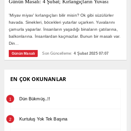
Günün Masalı: 4 Şubat; Kırlangıçların Yuvası
'Miyav miyav' kırlangıçları bilir misin? Ok gibi süzülürler
havada. Sinekleri, böcekleri yutarlar uçarken. Yuvalarını
çamurla yaparlar. İnsanların yaşadığı binaların çatılarına,
balkonlarına. İnsanlardan kaçmazlar. Bunun bir masalı var.
Din...
Son Güncelleme:
4 Şubat 2025 07:07
Günün Masalı
EN ÇOK OKUNANLAR
Dün Bükmüş..!!
1
Kurtuluş Yok Tek Başına
2