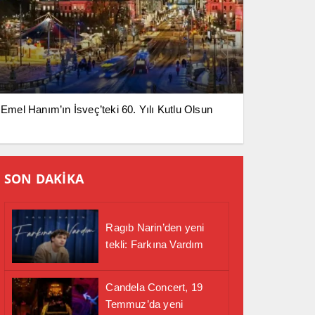
Emel Hanım’ın İsveç’teki 60. Yılı Kutlu Olsun
SON DAKİKA
Ragıb Narin’den yeni
tekli: Farkına Vardım
Candela Concert, 19
Temmuz’da yeni