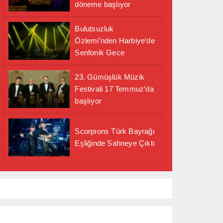
döneme başlıyor
Bulutsuzluk
Özlemi’nden Harbiye’de
Senfonik Gece
23. Gümüşlük Müzik
Festivali 17 Temmuz’da
başlıyor
Scorpıons Türk Bayrağı
Eşliğinde Sahneye Çıktı