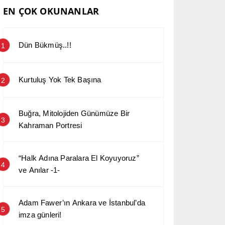
EN ÇOK OKUNANLAR
Dün Bükmüş..!!
1
Kurtuluş Yok Tek Başına
2
Buğra, Mitolojiden Günümüze Bir
3
Kahraman Portresi
“Halk Adına Paralara El Koyuyoruz”
4
ve Anılar -1-
Adam Fawer’ın Ankara ve İstanbul’da
5
imza günleri!