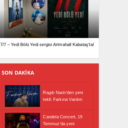
7/7 – Yedi Bölü Yedi sergisi Artmahall Kabataş’ta!
SON DAKİKA
Ragıb Narin’den yeni
tekli: Farkına Vardım
Candela Concert, 19
Temmuz’da yeni