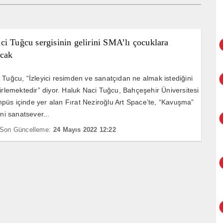
i Tuğcu sergisinin gelirini SMA’lı çocuklara
acak
 Tuğcu, “İzleyici resimden ve sanatçıdan ne almak istediğini
lirlemektedir” diyor. Haluk Naci Tuğcu, Bahçeşehir Üniversitesi
üs içinde yer alan Fırat Neziroğlu Art Space’te, “Kavuşma”
ini sanatsever...
Son Güncelleme:
24 Mayıs 2022 12:22