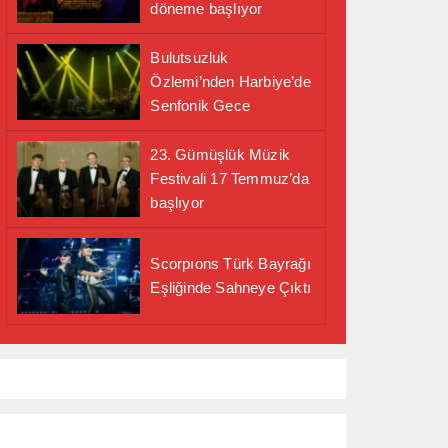
döneme başlıyor
Bulutsuzluk
Özlemi’nden Harbiye’de
Senfonik Gece
23. Gümüşlük Müzik
Festivali 17 Temmuz’da
başlıyor
Scorpıons Türk Bayrağı
Eşliğinde Sahneye Çıktı