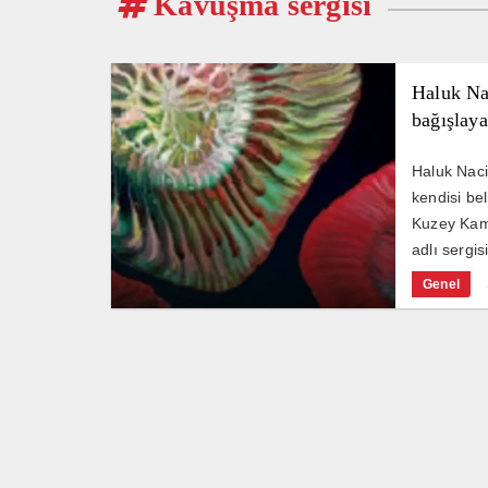
Kavuşma sergisi
Haluk Nac
bağışlay
Haluk Naci
kendisi be
Kuzey Kamp
adlı sergis
Genel