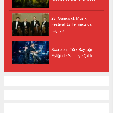
23. Gümüşlük Müzik
Festivali 17 Temmuz’da
başlıyor
Scorpıons Türk Bayrağı
Eşliğinde Sahneye Çıktı