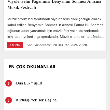
Viyolenselin Paganinisi Benyamin Sönmez Anısına
Müzik Festivali
Müzik otoriteleri tarafından viyolonselin dahi çocuğu olarak
kabul edilen Benyamin Sönmez’in annesi Fatma Nil Sönmez,
oğlunun adını yaşatmak için müzik festivalini düzenlemek
için uzun yıllardır çalışmaktadır. Müzik otoriteleri tarafında...
Son Güncelleme:
20 Haziran 2024 20:20
Etkinlik
EN ÇOK OKUNANLAR
Dün Bükmüş..!!
1
Kurtuluş Yok Tek Başına
2