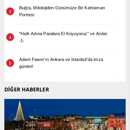
Buğra, Mitolojiden Günümüze Bir Kahraman
3
Portresi
“Halk Adına Paralara El Koyuyoruz” ve Anılar
4
-1-
Adam Fawer’ın Ankara ve İstanbul’da imza
5
günleri!
DİĞER HABERLER