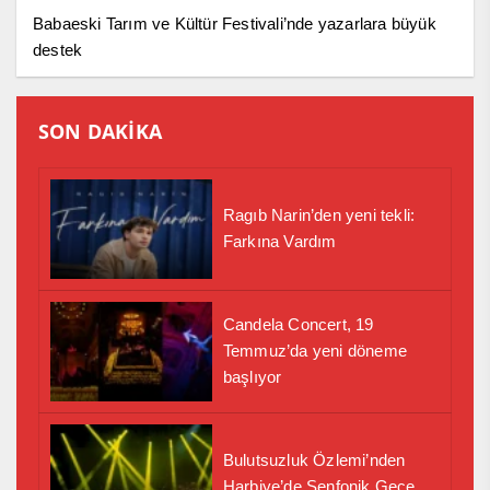
Babaeski Tarım ve Kültür Festivali’nde yazarlara büyük
destek
SON DAKİKA
Ragıb Narin’den yeni tekli:
Farkına Vardım
Candela Concert, 19
Temmuz’da yeni döneme
başlıyor
Bulutsuzluk Özlemi’nden
Harbiye’de Senfonik Gece