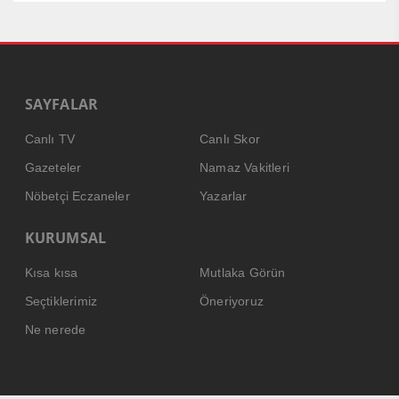
SAYFALAR
Canlı TV
Canlı Skor
Gazeteler
Namaz Vakitleri
Nöbetçi Eczaneler
Yazarlar
KURUMSAL
Kısa kısa
Mutlaka Görün
Seçtiklerimiz
Öneriyoruz
Ne nerede