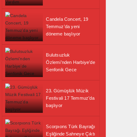
Candela Concert, 19
Temmuz’da yeni
döneme başlıyor
Bulutsuzluk
Özlemi’nden Harbiye’de
Senfonik Gece
23. Gümüşlük Müzik
Festivali 17 Temmuz’da
başlıyor
Scorpıons Türk Bayrağı
Eşliğinde Sahneye Çıktı