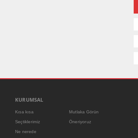
KURUMSAL
Kısa kısa
Mutlaka Görün
Seçtiklerimiz
Öneriyoruz
Ne nerede