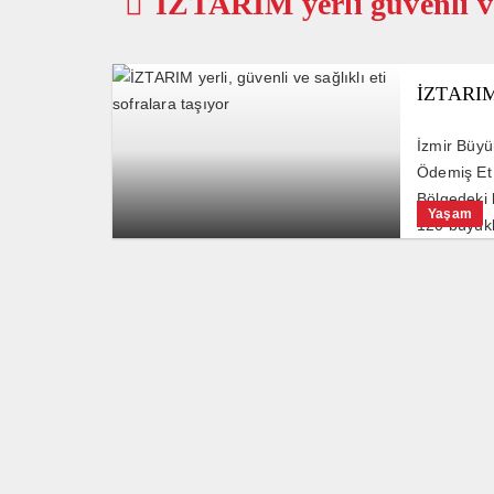
İZTARIM yerli güvenli ve 
İZTARIM y
İzmir Büyük
Ödemiş Et 
Bölgedeki 
Yaşam
120 büyükb