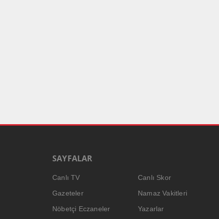
SAYFALAR
Canlı TV
Canlı Skor
Gazeteler
Namaz Vakitleri
Nöbetçi Eczaneler
Yazarlar