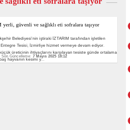
sağlıklı eti sofralara taşıyor
erli, güvenli ve sağlıklı eti sofralara taşıyor
şehir Belediyesi’nin iştiraki İZTARIM tarafından işletilen
Entegre Tesisi, İzmirliye hizmet vermeye devam ediyor.
küçük üreticinin ihtiyaçlarını karşılayan tesiste günde ortalama
Son Güncelleme:
7 Mayıs 2025 18:12
aş hayvanın kesimi y...