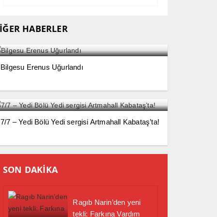
İĞER HABERLER
Bilgesu Erenus Uğurlandı
7/7 – Yedi Bölü Yedi sergisi Artmahall Kabataş’ta!
SON DAKİKA
Ragıb Narin’den yeni
tekli: Farkına Vardım