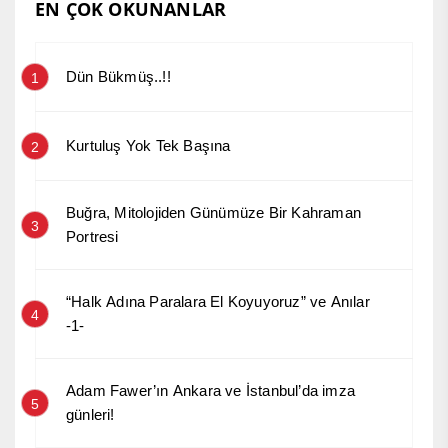
EN ÇOK OKUNANLAR
Dün Bükmüş..!!
1
Kurtuluş Yok Tek Başına
2
Buğra, Mitolojiden Günümüze Bir Kahraman
3
Portresi
“Halk Adına Paralara El Koyuyoruz” ve Anılar
4
-1-
Adam Fawer’ın Ankara ve İstanbul’da imza
5
günleri!