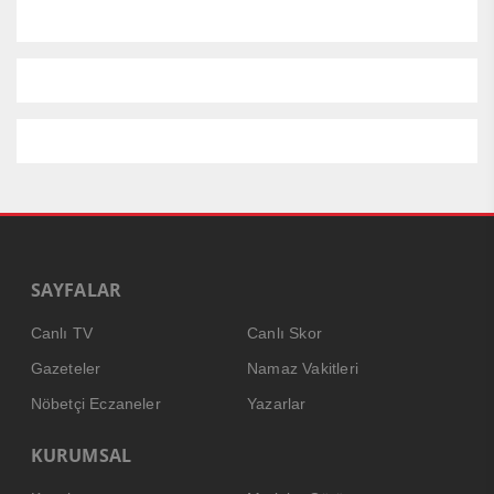
SAYFALAR
Canlı TV
Canlı Skor
Gazeteler
Namaz Vakitleri
Nöbetçi Eczaneler
Yazarlar
KURUMSAL