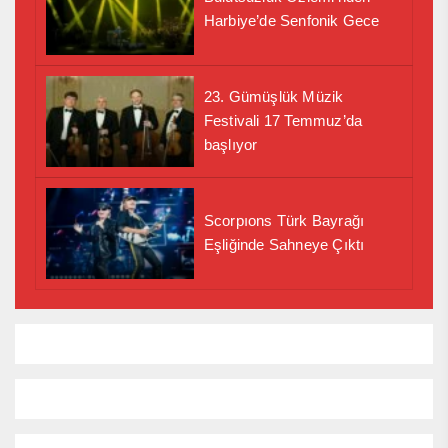
Harbiye’de Senfonik Gece
23. Gümüşlük Müzik
Festivali 17 Temmuz’da
başlıyor
Scorpıons Türk Bayrağı
Eşliğinde Sahneye Çıktı