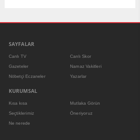
SAYFALAR
Canlı TV
Canlı Skor
Gazeteler
Namaz Vakitleri
Nöbetçi Eczaneler
Yazarlar
KURUMSAL
Kısa kısa
Mutlaka Görün
Seçtiklerimiz
Öneriyoruz
Ne nerede