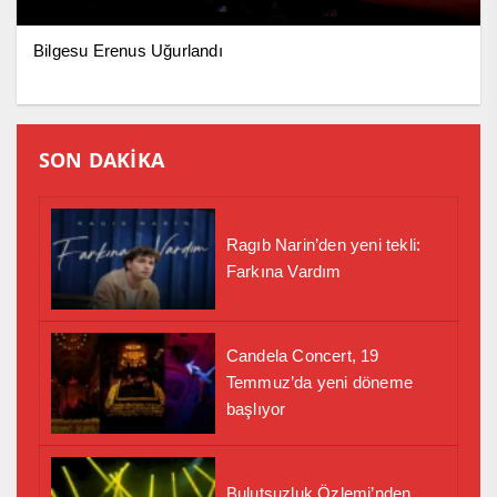
Bilgesu Erenus Uğurlandı
SON DAKİKA
Ragıb Narin’den yeni tekli:
Farkına Vardım
Candela Concert, 19
Temmuz’da yeni döneme
başlıyor
Bulutsuzluk Özlemi’nden