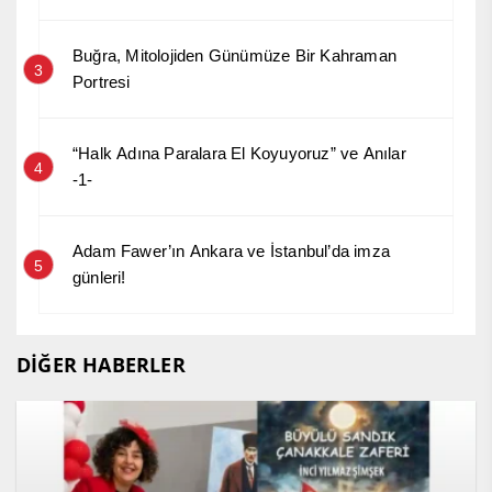
Buğra, Mitolojiden Günümüze Bir Kahraman
3
Portresi
“Halk Adına Paralara El Koyuyoruz” ve Anılar
4
-1-
Adam Fawer’ın Ankara ve İstanbul’da imza
5
günleri!
DİĞER HABERLER