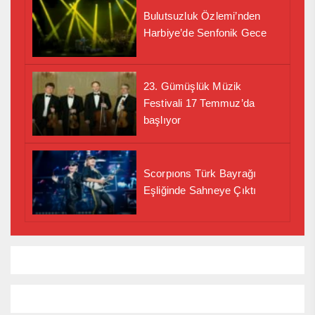
Bulutsuzluk Özlemi’nden
Harbiye’de Senfonik Gece
23. Gümüşlük Müzik
Festivali 17 Temmuz’da
başlıyor
Scorpıons Türk Bayrağı
Eşliğinde Sahneye Çıktı