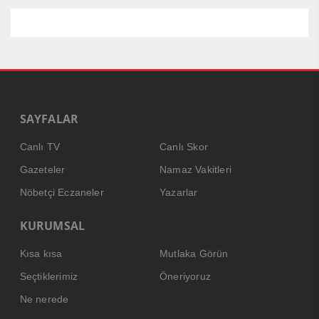
SAYFALAR
Canlı TV
Canlı Skor
Gazeteler
Namaz Vakitleri
Nöbetçi Eczaneler
Yazarlar
KURUMSAL
Kısa kısa
Mutlaka Görün
Seçtiklerimiz
Öneriyoruz
Ne nerede