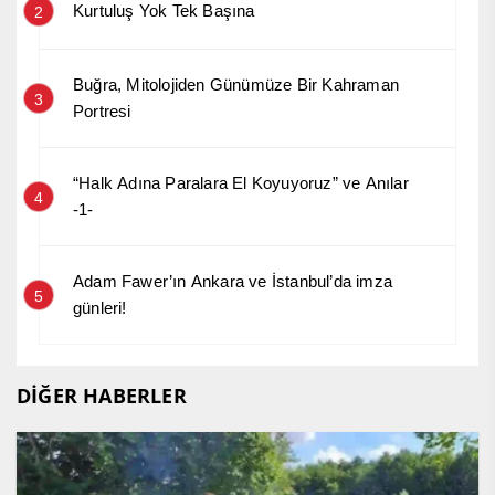
Kurtuluş Yok Tek Başına
2
Buğra, Mitolojiden Günümüze Bir Kahraman
3
Portresi
“Halk Adına Paralara El Koyuyoruz” ve Anılar
4
-1-
Adam Fawer’ın Ankara ve İstanbul’da imza
5
günleri!
DİĞER HABERLER