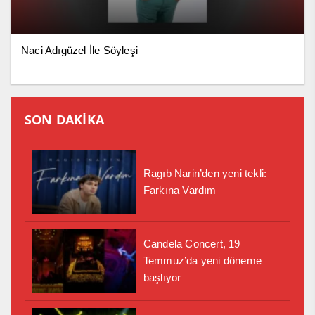
Naci Adıgüzel İle Söyleşi
SON DAKİKA
Ragıb Narin’den yeni tekli:
Farkına Vardım
Candela Concert, 19
Temmuz’da yeni döneme
başlıyor