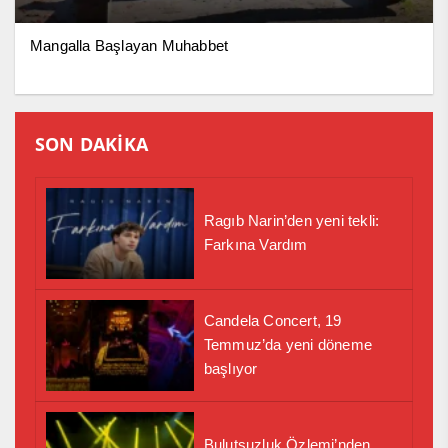
Mangalla Başlayan Muhabbet
SON DAKİKA
Ragıb Narin’den yeni tekli:
Farkına Vardım
Candela Concert, 19
Temmuz’da yeni döneme
başlıyor
Bulutsuzluk Özlemi’nden