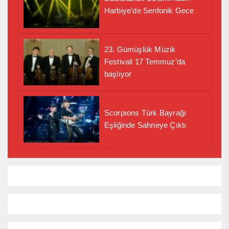
Harbiye’de Senfonik Gece
23. Gümüşlük Müzik
Festivali 17 Temmuz’da
başlıyor
Scorpıons Türk Bayrağı
Eşliğinde Sahneye Çıktı