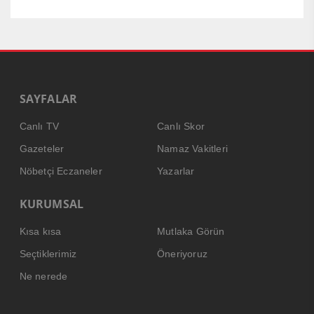
SAYFALAR
Canlı TV
Canlı Skor
Gazeteler
Namaz Vakitleri
Nöbetçi Eczaneler
Yazarlar
KURUMSAL
Kısa kısa
Mutlaka Görün
Seçtiklerimiz
Öneriyoruz
Ne nerede