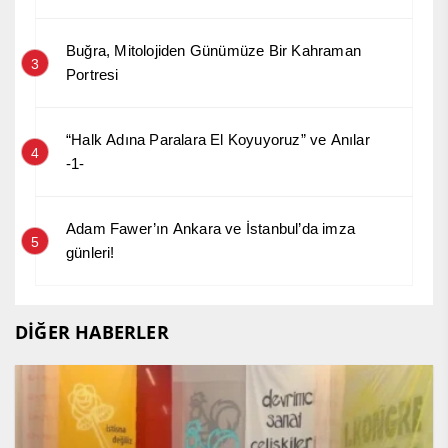
Buğra, Mitolojiden Günümüze Bir Kahraman
3
Portresi
“Halk Adına Paralara El Koyuyoruz” ve Anılar
4
-1-
Adam Fawer’ın Ankara ve İstanbul’da imza
5
günleri!
DİĞER HABERLER