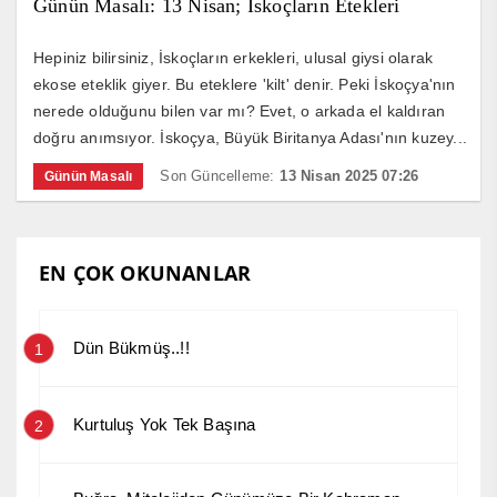
Günün Masalı: 13 Nisan; İskoçların Etekleri
Hepiniz bilirsiniz, İskoçların erkekleri, ulusal giysi olarak
ekose eteklik giyer. Bu eteklere 'kilt' denir. Peki İskoçya'nın
nerede olduğunu bilen var mı? Evet, o arkada el kaldıran
doğru anımsıyor. İskoçya, Büyük Biritanya Adası'nın kuzey...
Son Güncelleme:
13 Nisan 2025 07:26
Günün Masalı
EN ÇOK OKUNANLAR
Dün Bükmüş..!!
1
Kurtuluş Yok Tek Başına
2