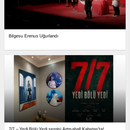
Bilgesu Erenus Uğurlandı
7/7 – Yedi Bölü Yedi sergisi Artmahall Kabataş’ta!