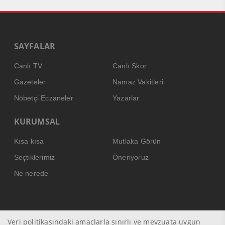
SAYFALAR
Canlı TV
Canlı Skor
Gazeteler
Namaz Vakitleri
Nöbetçi Eczaneler
Yazarlar
KURUMSAL
Kısa kısa
Mutlaka Görün
Seçtiklerimiz
Öneriyoruz
Ne nerede
Veri politikasındaki amaçlarla sınırlı ve mevzuata uygun