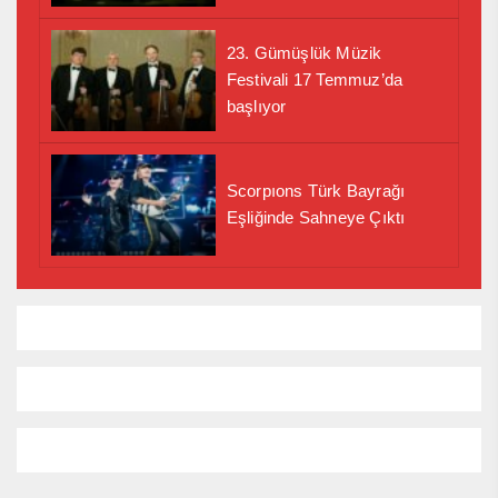
23. Gümüşlük Müzik
Festivali 17 Temmuz’da
başlıyor
Scorpıons Türk Bayrağı
Eşliğinde Sahneye Çıktı