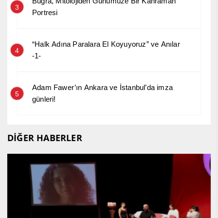
Buğra, Mitolojiden Günümüze Bir Kahraman
3
Portresi
“Halk Adına Paralara El Koyuyoruz” ve Anılar
4
-1-
Adam Fawer’ın Ankara ve İstanbul’da imza
5
günleri!
DİĞER HABERLER