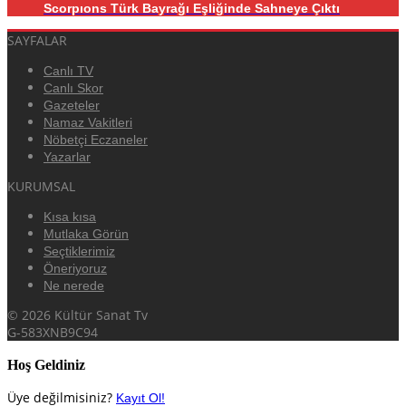
Scorpıons Türk Bayrağı Eşliğinde Sahneye Çıktı
SAYFALAR
Canlı TV
Canlı Skor
Gazeteler
Namaz Vakitleri
Nöbetçi Eczaneler
Yazarlar
KURUMSAL
Kısa kısa
Mutlaka Görün
Seçtiklerimiz
Öneriyoruz
Ne nerede
© 2026 Kültür Sanat Tv
G-583XNB9C94
Hoş Geldiniz
Üye değilmisiniz?
Kayıt Ol!