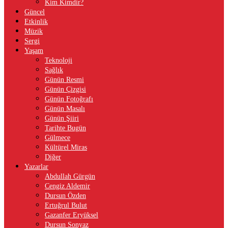
Kim Kimdir?
Güncel
Etkinlik
Müzik
Sergi
Yaşam
Teknoloji
Sağlık
Günün Resmi
Günün Çizgisi
Günün Fotoğrafı
Günün Masalı
Günün Şiiri
Tarihte Bugün
Gülmece
Kültürel Miras
Diğer
Yazarlar
Abdullah Gürgün
Cengiz Aldemir
Dursun Özden
Ertuğrul Bulut
Gazanfer Eryüksel
Dursun Sonyaz