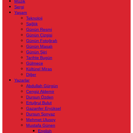
Müzik
Sergi
Yaşam
Teknoloji
Sağlık
Günün Resmi
Günün Çizgisi
Günün Fotoğrafı
Günün Masalı
Günün Şiiri
Tarihte Bugün
Gülmece
Kültürel Miras
Diğer
Yazarlar
Abdullah Gürgün
Cengiz Aldemir
Dursun Özden
Ertuğrul Bulut
Gazanfer Eryüksel
Dursun Sonyaz
Mehmet Ulusoy
Mustafa Günen
English