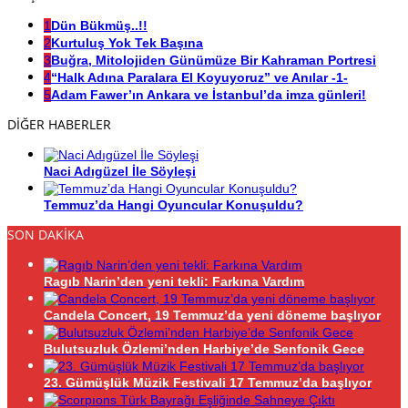
1
Dün Bükmüş..!!
2
Kurtuluş Yok Tek Başına
3
Buğra, Mitolojiden Günümüze Bir Kahraman Portresi
4
“Halk Adına Paralara El Koyuyoruz” ve Anılar -1-
5
Adam Fawer’ın Ankara ve İstanbul’da imza günleri!
DİĞER HABERLER
Naci Adıgüzel İle Söyleşi
Temmuz’da Hangi Oyuncular Konuşuldu?
SON DAKİKA
Ragıb Narin’den yeni tekli: Farkına Vardım
Candela Concert, 19 Temmuz’da yeni döneme başlıyor
Bulutsuzluk Özlemi’nden Harbiye’de Senfonik Gece
23. Gümüşlük Müzik Festivali 17 Temmuz’da başlıyor