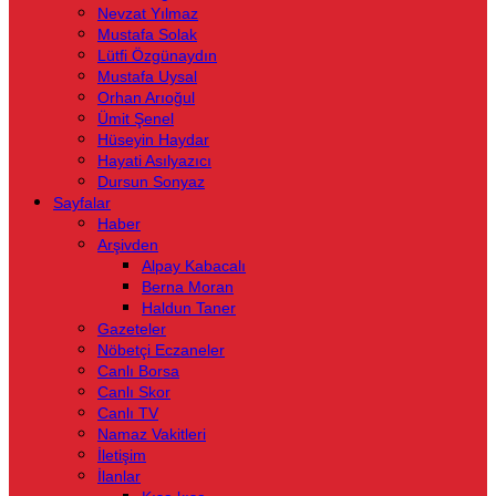
Nevzat Yılmaz
Mustafa Solak
Lütfi Özgünaydın
Mustafa Uysal
Orhan Arıoğul
Ümit Şenel
Hüseyin Haydar
Hayati Asılyazıcı
Dursun Sonyaz
Sayfalar
Haber
Arşivden
Alpay Kabacalı
Berna Moran
Haldun Taner
Gazeteler
Nöbetçi Eczaneler
Canlı Borsa
Canlı Skor
Canlı TV
Namaz Vakitleri
İletişim
İlanlar