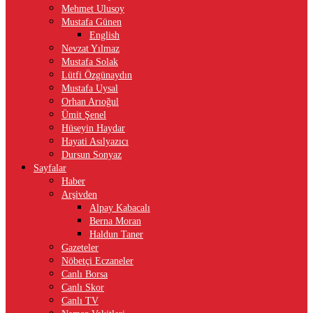
Mehmet Ulusoy
Mustafa Günen
English
Nevzat Yılmaz
Mustafa Solak
Lütfi Özgünaydın
Mustafa Uysal
Orhan Arıoğul
Ümit Şenel
Hüseyin Haydar
Hayati Asılyazıcı
Dursun Sonyaz
Sayfalar
Haber
Arşivden
Alpay Kabacalı
Berna Moran
Haldun Taner
Gazeteler
Nöbetçi Eczaneler
Canlı Borsa
Canlı Skor
Canlı TV