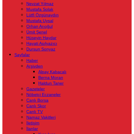
Nevzat Yılmaz
Mustafa Solak
Lütfi Özgünaydın
Mustafa Uysal
Orhan Arıoğul
Ümit Şenel
Hüseyin Haydar
Hayati Asılyazıcı
Dursun Sonyaz
Sayfalar
Haber
Arşivden
Alpay Kabacalı
Berna Moran
Haldun Taner
Gazeteler
Nöbetçi Eczaneler
Canlı Borsa
Canlı Skor
Canlı TV
Namaz Vakitleri
İletişim
İlanlar