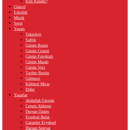
Kim Kimdir?
Güncel
Etkinlik
Müzik
Sergi
Yaşam
Teknoloji
Sağlık
Günün Resmi
Günün Çizgisi
Günün Fotoğrafı
Günün Masalı
Günün Şiiri
Tarihte Bugün
Gülmece
Kültürel Miras
Diğer
Yazarlar
Abdullah Gürgün
Cengiz Aldemir
Dursun Özden
Ertuğrul Bulut
Gazanfer Eryüksel
Dursun Sonyaz