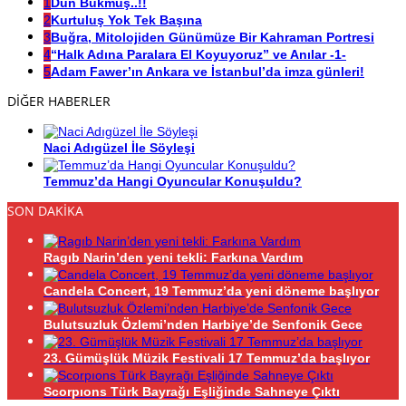
1
Dün Bükmüş..!!
2
Kurtuluş Yok Tek Başına
3
Buğra, Mitolojiden Günümüze Bir Kahraman Portresi
4
“Halk Adına Paralara El Koyuyoruz” ve Anılar -1-
5
Adam Fawer’ın Ankara ve İstanbul’da imza günleri!
DİĞER HABERLER
Naci Adıgüzel İle Söyleşi
Temmuz’da Hangi Oyuncular Konuşuldu?
SON DAKİKA
Ragıb Narin’den yeni tekli: Farkına Vardım
Candela Concert, 19 Temmuz’da yeni döneme başlıyor
Bulutsuzluk Özlemi’nden Harbiye’de Senfonik Gece
23. Gümüşlük Müzik Festivali 17 Temmuz’da başlıyor
Scorpıons Türk Bayrağı Eşliğinde Sahneye Çıktı