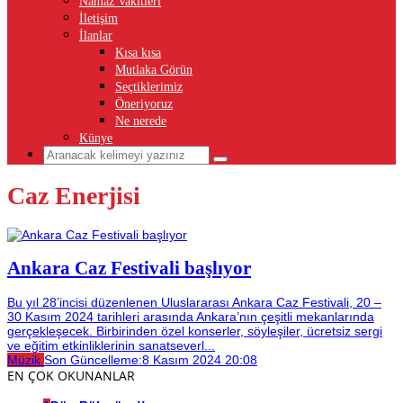
Namaz Vakitleri
İletişim
İlanlar
Kısa kısa
Mutlaka Görün
Seçtiklerimiz
Öneriyoruz
Ne nerede
Künye
Caz Enerjisi
Ankara Caz Festivali başlıyor
Bu yıl 28’incisi düzenlenen Uluslararası Ankara Caz Festivali, 20 –
30 Kasım 2024 tarihleri arasında Ankara’nın çeşitli mekanlarında
gerçekleşecek. Birbirinden özel konserler, söyleşiler, ücretsiz sergi
ve eğitim etkinliklerinin sanatseverl...
Müzik
Son Güncelleme:
8 Kasım 2024 20:08
EN ÇOK OKUNANLAR