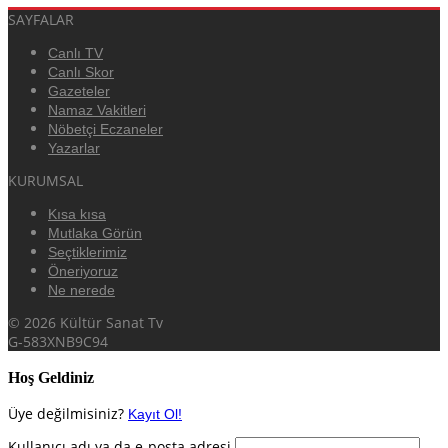
SAYFALAR
Canlı TV
Canlı Skor
Gazeteler
Namaz Vakitleri
Nöbetçi Eczaneler
Yazarlar
KURUMSAL
Kısa kısa
Mutlaka Görün
Seçtiklerimiz
Öneriyoruz
Ne nerede
© 2026 Kültür Sanat Tv
G-583XNB9C94
Hoş Geldiniz
Üye değilmisiniz?
Kayıt Ol!
Kullanıcı adı ya da e-posta adresi