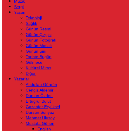
Müzik
Sergi
Yaşam
Teknoloji
Sağlık
Günün Resmi
Günün Çizgisi
Günün Fotoğrafı
Günün Masalı
Günün Şiiri
Tarihte Bugün
Gülmece
Kültürel Miras
Diğer
Yazarlar
Abdullah Gürgün
Cengiz Aldemir
Dursun Özden
Ertuğrul Bulut
Gazanfer Eryüksel
Dursun Sonyaz
Mehmet Ulusoy
Mustafa Günen
English