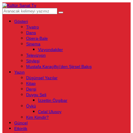
Gösteri
Tiyatro
Dans
Opera-Bale
Sinema
Vizyondakiler
Televizyon
Söyleşi
Mustafa Karaçiftçi’den Şiirsel Bakış
Yazın
Düşünsel Yazılar
Kitap
Dergi
Duygu Seli
İzzettin Özgibar
Öykü
Celal Ulusoy
Kim Kimdir?
Güncel
Etkinlik