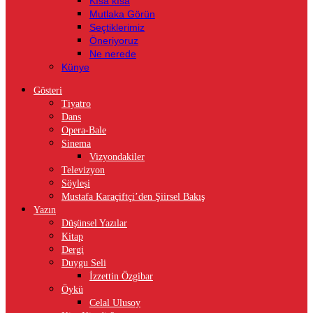
Kısa kısa
Mutlaka Görün
Seçtiklerimiz
Öneriyoruz
Ne nerede
Künye
Gösteri
Tiyatro
Dans
Opera-Bale
Sinema
Vizyondakiler
Televizyon
Söyleşi
Mustafa Karaçiftçi’den Şiirsel Bakış
Yazın
Düşünsel Yazılar
Kitap
Dergi
Duygu Seli
İzzettin Özgibar
Öykü
Celal Ulusoy