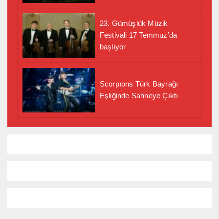
23. Gümüşlük Müzik
Festivali 17 Temmuz’da
başlıyor
Scorpıons Türk Bayrağı
Eşliğinde Sahneye Çıktı