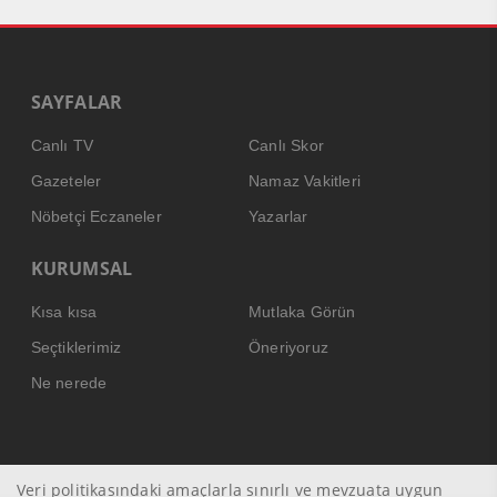
SAYFALAR
Canlı TV
Canlı Skor
Gazeteler
Namaz Vakitleri
Nöbetçi Eczaneler
Yazarlar
KURUMSAL
Kısa kısa
Mutlaka Görün
Seçtiklerimiz
Öneriyoruz
Ne nerede
Veri politikasındaki amaçlarla sınırlı ve mevzuata uygun