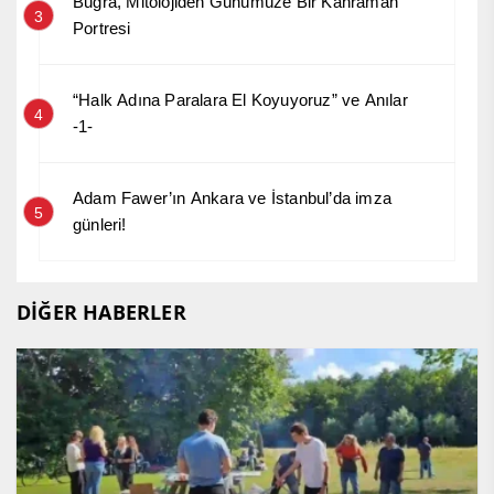
Buğra, Mitolojiden Günümüze Bir Kahraman
3
Portresi
“Halk Adına Paralara El Koyuyoruz” ve Anılar
4
-1-
Adam Fawer’ın Ankara ve İstanbul’da imza
5
günleri!
DİĞER HABERLER