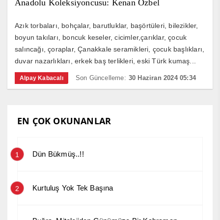
Anadolu Koleksiyoncusu: Kenan Özbel
Azık torbaları, bohçalar, barutluklar, başörtüleri, bilezikler,
boyun takıları, boncuk keseler, cicimler,çarıklar, çocuk
salıncağı, çoraplar, Çanakkale seramikleri, çocuk başlıkları,
duvar nazarlıkları, erkek baş terlikleri, eski Türk kumaş...
Son Güncelleme:
30 Haziran 2024 05:34
Alpay Kabacalı
EN ÇOK OKUNANLAR
Dün Bükmüş..!!
1
Kurtuluş Yok Tek Başına
2