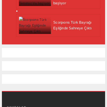
başlıyor
Scorpıons Türk Bayrağı
Eşliğinde Sahneye Çıktı