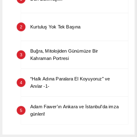
Kurtuluş Yok Tek Başına
2
Buğra, Mitolojiden Günümüze Bir
3
Kahraman Portresi
“Halk Adına Paralara El Koyuyoruz” ve
4
Anılar -1-
Adam Fawer’ın Ankara ve İstanbul’da imza
5
günleri!