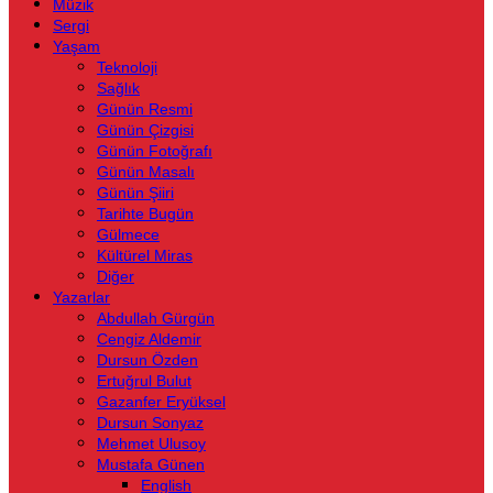
Müzik
Sergi
Yaşam
Teknoloji
Sağlık
Günün Resmi
Günün Çizgisi
Günün Fotoğrafı
Günün Masalı
Günün Şiiri
Tarihte Bugün
Gülmece
Kültürel Miras
Diğer
Yazarlar
Abdullah Gürgün
Cengiz Aldemir
Dursun Özden
Ertuğrul Bulut
Gazanfer Eryüksel
Dursun Sonyaz
Mehmet Ulusoy
Mustafa Günen
English