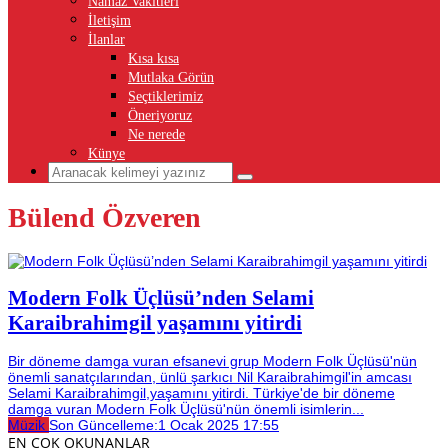
Namaz Vakitleri
İletişim
İlanlar
Kısa kısa
Mutlaka Görün
Seçtiklerimiz
Öneriyoruz
Ne nerede
Künye
Bülend Özveren
Modern Folk Üçlüsü’nden Selami
Karaibrahimgil yaşamını yitirdi
Bir döneme damga vuran efsanevi grup Modern Folk Üçlüsü'nün
önemli sanatçılarından, ünlü şarkıcı Nil Karaibrahimgil'in amcası
Selami Karaibrahimgil,yaşamını yitirdi. Türkiye'de bir döneme
damga vuran Modern Folk Üçlüsü'nün önemli isimlerin...
Müzik
Son Güncelleme:
1 Ocak 2025 17:55
EN ÇOK OKUNANLAR