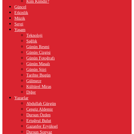
Kim Kimdir?
Güncel
Etkinlik
Müzik
Sergi
Yaşam
Teknoloji
Sağlık
Günün Resmi
Günün Çizgisi
Günün Fotoğrafı
Günün Masalı
Günün Şiiri
Tarihte Bugün
Gülmece
Kültürel Miras
Diğer
Yazarlar
Abdullah Gürgün
Cengiz Aldemir
Dursun Özden
Ertuğrul Bulut
Gazanfer Eryüksel
Dursun Sonyaz