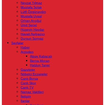
Nevzat Yılmaz
Mustafa Solak
Lütfi Özgünaydın
Mustafa Uysal
Orhan Arıoğul
Ümit Şenel
Hüseyin Haydar
Hayati Asılyazıcı
Dursun Sonyaz
Sayfalar
Haber
Arşivden
Alpay Kabacalı
Berna Moran
Haldun Taner
Gazeteler
Nöbetçi Eczaneler
Canlı Borsa
Canlı Skor
Canlı TV
Namaz Vakitleri
İletişim
İlanlar