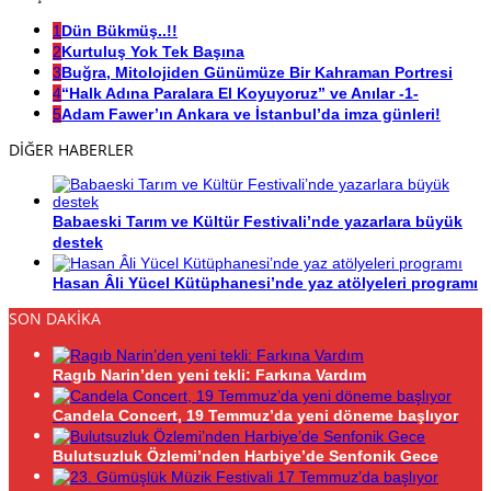
1
Dün Bükmüş..!!
2
Kurtuluş Yok Tek Başına
3
Buğra, Mitolojiden Günümüze Bir Kahraman Portresi
4
“Halk Adına Paralara El Koyuyoruz” ve Anılar -1-
5
Adam Fawer’ın Ankara ve İstanbul’da imza günleri!
DİĞER HABERLER
Babaeski Tarım ve Kültür Festivali’nde yazarlara büyük
destek
Hasan Âli Yücel Kütüphanesi’nde yaz atölyeleri programı
SON DAKİKA
Ragıb Narin’den yeni tekli: Farkına Vardım
Candela Concert, 19 Temmuz’da yeni döneme başlıyor
Bulutsuzluk Özlemi’nden Harbiye’de Senfonik Gece