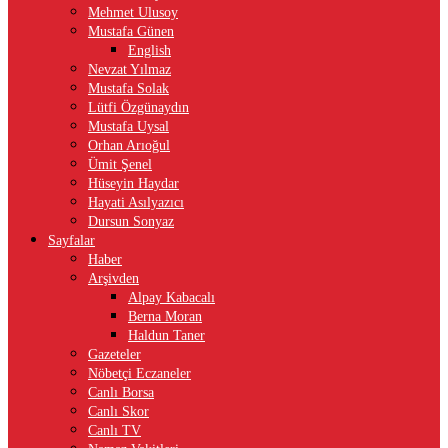
Mehmet Ulusoy
Mustafa Günen
English
Nevzat Yılmaz
Mustafa Solak
Lütfi Özgünaydın
Mustafa Uysal
Orhan Arıoğul
Ümit Şenel
Hüseyin Haydar
Hayati Asılyazıcı
Dursun Sonyaz
Sayfalar
Haber
Arşivden
Alpay Kabacalı
Berna Moran
Haldun Taner
Gazeteler
Nöbetçi Eczaneler
Canlı Borsa
Canlı Skor
Canlı TV