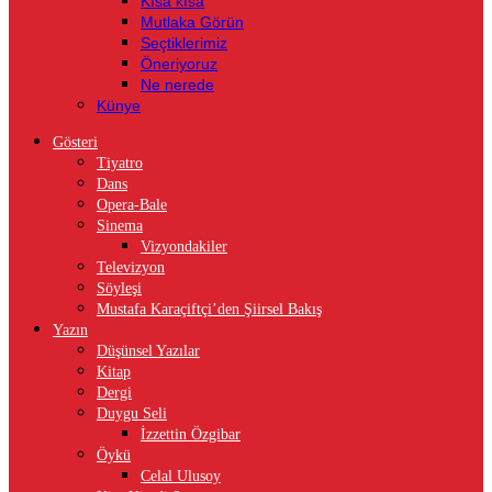
Kısa kısa
Mutlaka Görün
Seçtiklerimiz
Öneriyoruz
Ne nerede
Künye
Gösteri
Tiyatro
Dans
Opera-Bale
Sinema
Vizyondakiler
Televizyon
Söyleşi
Mustafa Karaçiftçi’den Şiirsel Bakış
Yazın
Düşünsel Yazılar
Kitap
Dergi
Duygu Seli
İzzettin Özgibar
Öykü
Celal Ulusoy