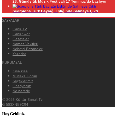
23. Gümüşlük Müzik Festivali 17 Temmuz’da başlıyor
Scorpıons Türk Bayrağı Eşliğinde Sahneye Çıktı
SAYFALAR
Canlı TV
Canlı Skor
Gazeteler
Namaz Vakitleri
Nöbetçi Eczaneler
Yazarlar
KURUMSAL
Kısa kısa
Mutlaka Görün
Seçtiklerimiz
Öneriyoruz
Ne nerede
© 2026 Kültür Sanat Tv
G-583XNB9C94
Hoş Geldiniz