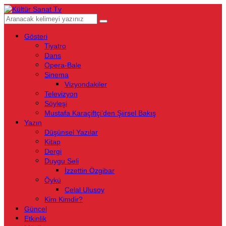
Gösteri
Tiyatro
Dans
Opera-Bale
Sinema
Vizyondakiler
Televizyon
Söyleşi
Mustafa Karaçiftçi’den Şiirsel Bakış
Yazın
Düşünsel Yazılar
Kitap
Dergi
Duygu Seli
İzzettin Özgibar
Öykü
Celal Ulusoy
Kim Kimdir?
Güncel
Etkinlik