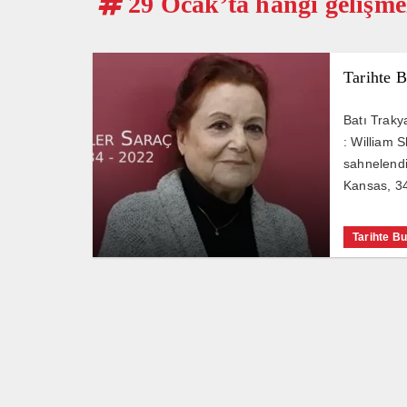
29 Ocak’ta hangi gelişme
Tarihte 
Batı Traky
: William 
sahnelendi
Kansas, 34.
Tarihte B