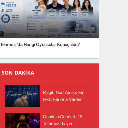
Temmuz’da Hangi Oyuncular Konuşuldu?
SON DAKİKA
Ragıb Narin’den yeni
tekli: Farkına Vardım
Candela Concert, 19
Temmuz’da yeni