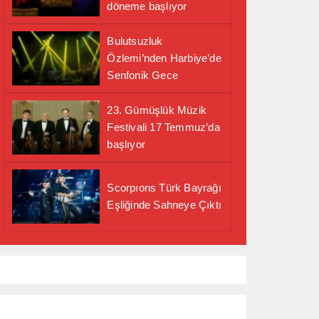
döneme başlıyor
Bulutsuzluk
Özlemi’nden Harbiye’de
Senfonik Gece
23. Gümüşlük Müzik
Festivali 17 Temmuz’da
başlıyor
Scorpıons Türk Bayrağı
Eşliğinde Sahneye Çıktı