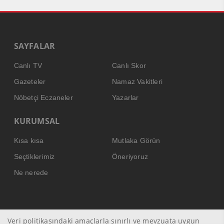
SAYFALAR
Canlı TV
Canlı Skor
Gazeteler
Namaz Vakitleri
Nöbetçi Eczaneler
Yazarlar
KURUMSAL
Kısa kısa
Mutlaka Görün
Seçtiklerimiz
Öneriyoruz
Ne nerede
Veri politikasındaki amaçlarla sınırlı ve mevzuata uygun