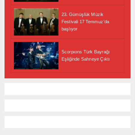
23. Gümüşlük Müzik
Festivali 17 Temmuz’da
başlıyor
Scorpıons Türk Bayrağı
Eşliğinde Sahneye Çıktı