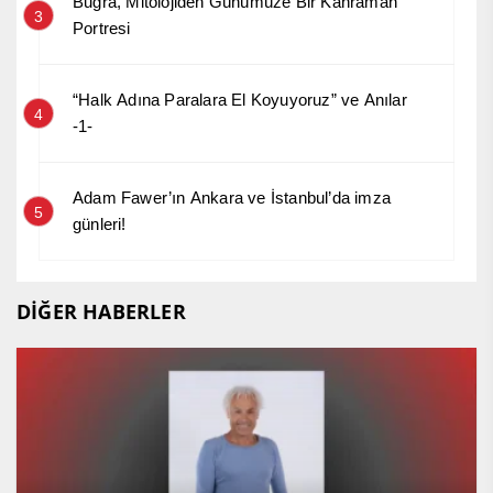
Buğra, Mitolojiden Günümüze Bir Kahraman
3
Portresi
“Halk Adına Paralara El Koyuyoruz” ve Anılar
4
-1-
Adam Fawer’ın Ankara ve İstanbul’da imza
5
günleri!
DİĞER HABERLER