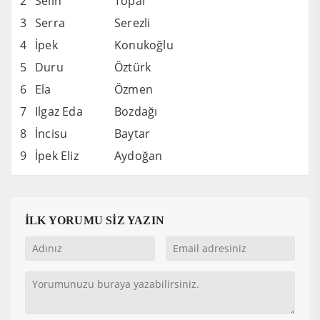
2
Selin
Topal
3
Serra
Serezli
4
İpek
Konukoğlu
5
Duru
Öztürk
6
Ela
Özmen
7
Ilgaz Eda
Bozdağı
8
İncisu
Baytar
9
İpek Eliz
Aydoğan
İLK YORUMU SİZ YAZIN