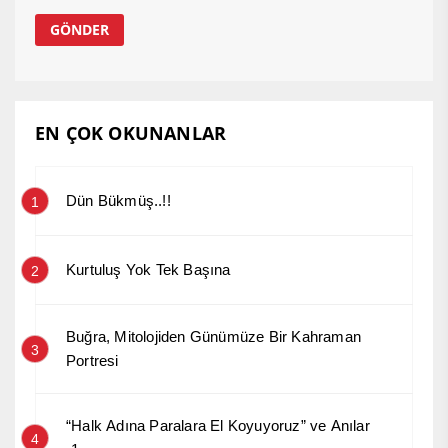
EN ÇOK OKUNANLAR
Dün Bükmüş..!!
1
Kurtuluş Yok Tek Başına
2
Buğra, Mitolojiden Günümüze Bir Kahraman
3
Portresi
“Halk Adına Paralara El Koyuyoruz” ve Anılar
4