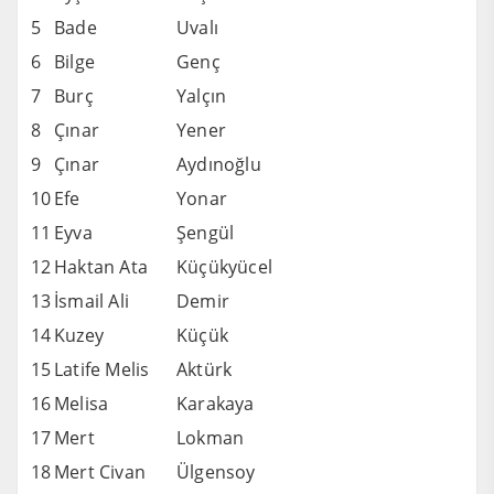
5
Bade
Uvalı
6
Bilge
Genç
7
Burç
Yalçın
8
Çınar
Yener
9
Çınar
Aydınoğlu
10
Efe
Yonar
11
Eyva
Şengül
12
Haktan Ata
Küçükyücel
13
İsmail Ali
Demir
14
Kuzey
Küçük
15
Latife Melis
Aktürk
16
Melisa
Karakaya
17
Mert
Lokman
18
Mert Civan
Ülgensoy