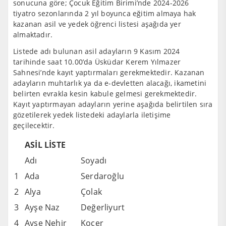
sonucuna göre; Çocuk Eğitim Birimi’nde 2024-2026
tiyatro sezonlarında 2 yıl boyunca eğitim almaya hak
kazanan asil ve yedek öğrenci listesi aşağıda yer
almaktadır.
Listede adı bulunan asil adayların 9 Kasım 2024
tarihinde saat 10.00’da Üsküdar Kerem Yılmazer
Sahnesi’nde kayıt yaptırmaları gerekmektedir. Kazanan
adayların muhtarlık ya da e-devletten alacağı, ikametini
belirten evrakla kesin kabule gelmesi gerekmektedir.
Kayıt yaptırmayan adayların yerine aşağıda belirtilen sıra
gözetilerek yedek listedeki adaylarla iletişime
geçilecektir.
ASİL LİSTE
Adı
Soyadı
1
Ada
Serdaroğlu
2
Alya
Çolak
3
Ayşe Naz
Değerliyurt
4
Ayşe Nehir
Koçer