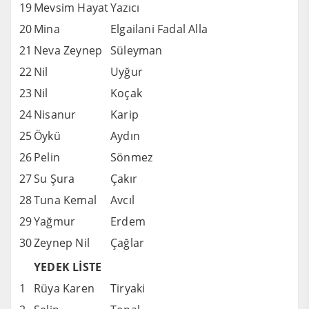
19
Mevsim Hayat
Yazıcı
20
Mina
Elgailani Fadal Alla
21
Neva Zeynep
Süleyman
22
Nil
Uyğur
23
Nil
Koçak
24
Nisanur
Karip
25
Öykü
Aydın
26
Pelin
Sönmez
27
Su Şura
Çakır
28
Tuna Kemal
Avcıl
29
Yağmur
Erdem
30
Zeynep Nil
Çağlar
YEDEK LİSTE
1
Rüya Karen
Tiryaki