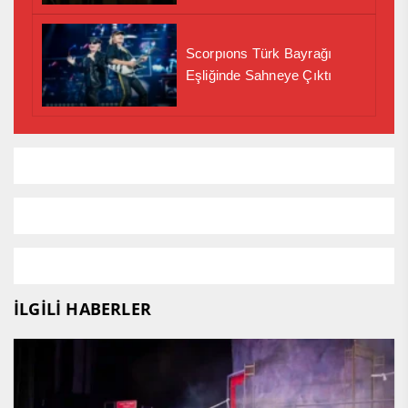
Scorpıons Türk Bayrağı
Eşliğinde Sahneye Çıktı
İLGİLİ HABERLER